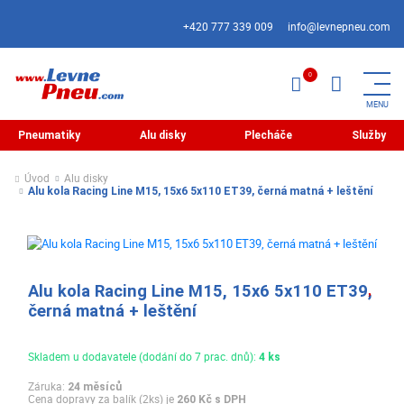
+420 777 339 009
info@levnepneu.com
Pneumatiky
Alu disky
Plecháče
Služby
Úvod
Alu disky
Alu kola Racing Line M15, 15x6 5x110 ET39, černá matná + leštění
Alu kola Racing Line M15, 15x6 5x110 ET39,
černá matná + leštění
Skladem u dodavatele (dodání do 7 prac. dnů):
4 ks
Záruka:
24 měsíců
Cena dopravy za balík (2ks) je
260 Kč s DPH