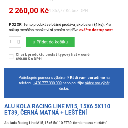
2 260,00 Kč
1 867,77 Kč bez DPH
Tento produkt se běžně prodává jako balení
. Pro
POZOR:
(4 ks)
nákup menšího množství si prosím nejdříve
.
ověřte dostupnost
Přidat do košíku
Počet
Chci k produktu poslat typový list v ceně
690,00 K s DPH
Potřebujete pomoci s výběrem?
na
Rádi vám poradíme
telefonu
+420 777 339 009
nebo použijte
rádce pro výběr
disků
.
ALU KOLA RACING LINE M15, 15X6 5X110
ET39, ČERNÁ MATNÁ + LEŠTĚNÍ
Alu kola Racing Line M15, 15x6 5x110 ET39, černá matná + leštění