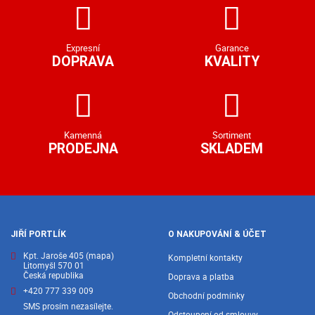
Expresní
Garance
DOPRAVA
KVALITY
Kamenná
Sortiment
PRODEJNA
SKLADEM
JIŘÍ PORTLÍK
O NAKUPOVÁNÍ & ÚČET
Kpt. Jaroše 405
(mapa)
Kompletní kontakty
Litomyšl 570 01
Česká republika
Doprava a platba
+420 777 339 009
Obchodní podmínky
SMS prosím nezasílejte.
Odstoupení od smlouvy