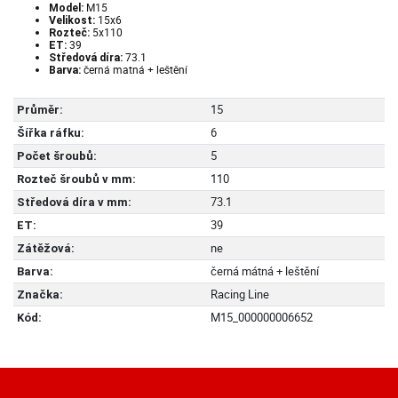
M15
Model:
15x6
Velikost:
5x110
Rozteč:
39
ET:
73.1
Středová díra:
černá matná + leštění
Barva:
15
Průměr:
6
Šířka ráfku:
5
Počet šroubů:
110
Rozteč šroubů v mm:
73.1
Středová díra v mm:
39
ET:
ne
Zátěžová:
černá mátná + leštění
Barva:
Racing Line
Značka:
M15_000000006652
Kód: