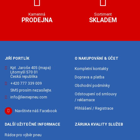
Kamenná
Sortiment
PRODEJNA
SKLADEM
JIŘÍ PORTLÍK
O NAKUPOVÁNÍ & ÚČET
Kpt. Jaroše 405
(mapa)
Kompletní kontakty
Litomyšl 570 01
Česká republika
Doprava a platba
+420 777 339 009
Obchodní podmínky
SMS prosím nezasílejte.
Odstoupení od smlouvy
info@levnepneu.com
/ reklamace
Přihlášení / Registrace
Navštivte náš Facebook
DALŠÍ UŽITEČNÉ INFORMACE
ZÁRUKA KVALITY SLUŽEB
Rádce pro výběr pneu