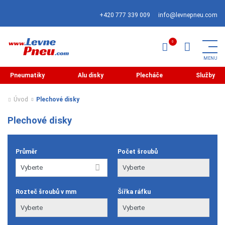
+420 777 339 009
info@levnepneu.com
Pneumatiky
Alu disky
Plecháče
Služby
Úvod
Plechové disky
Plechové disky
Průměr
Počet šroubů
Rozteč šroubů v mm
Šířka ráfku