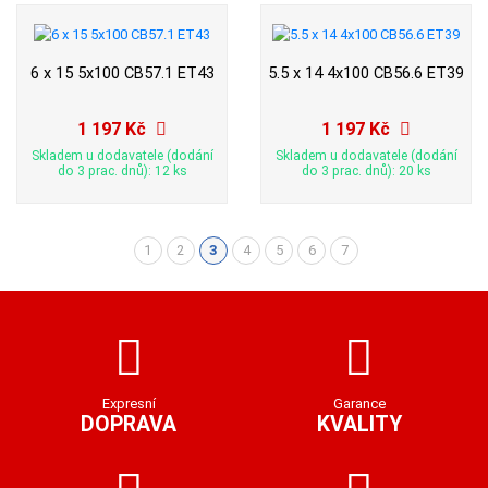
6 x 15 5x100 CB57.1 ET43
5.5 x 14 4x100 CB56.6 ET39
1 197 Kč
1 197 Kč
Skladem u dodavatele (dodání
Skladem u dodavatele (dodání
do 3 prac. dnů): 12 ks
do 3 prac. dnů): 20 ks
1
2
3
4
5
6
7
(aktuální)
Expresní
Garance
DOPRAVA
KVALITY