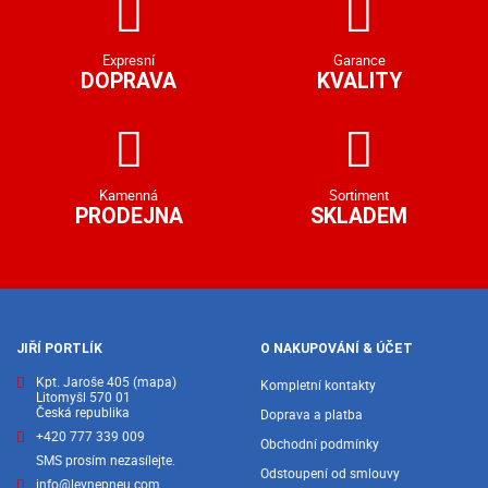
Expresní
Garance
DOPRAVA
KVALITY
Kamenná
Sortiment
PRODEJNA
SKLADEM
JIŘÍ PORTLÍK
O NAKUPOVÁNÍ & ÚČET
Kpt. Jaroše 405
(mapa)
Kompletní kontakty
Litomyšl 570 01
Česká republika
Doprava a platba
+420 777 339 009
Obchodní podmínky
SMS prosím nezasílejte.
Odstoupení od smlouvy
info@levnepneu.com