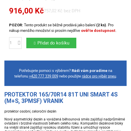
916,00 Kč
757,02 Kč bez DPH
Tento produkt se běžně prodává jako balení
. Pro
POZOR:
(2 ks)
nákup menšího množství si prosím nejdříve
.
ověřte dostupnost
Přidat do košíku
Počet
Potřebujete pomoci s výběrem?
na
Rádi vám poradíme
telefonu
+420 777 339 009
nebo použijte
rádce pro výběr pneu
.
PROTEKTOR 165/70R14 81T UNI SMART 4S
(M+S, 3PMSF) VRANIK
protektor osobní, celoroční dezén
Nový asymetrický dezén a vyvážená běhounová směs zajišťují nadprůměrné
ovládání i brzdné vlastnosti během celého roku. Kompaktní dezénové bloky
na vnější straně zajišťují vysokou stabilitu řízení a umožňují vysoce