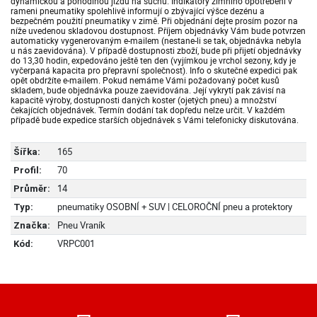
dynamickou a pohodlnou jízdu na suchu. Indikátory zimního opotřebení v
rameni pneumatiky spolehlivě informují o zbývající výšce dezénu a
bezpečném použití pneumatiky v zimě. Při objednání dejte prosím pozor na
níže uvedenou skladovou dostupnost. Příjem objednávky Vám bude potvrzen
automaticky vygenerovaným e-mailem (nestane-li se tak, objednávka nebyla
u nás zaevidována). V případě dostupnosti zboží, bude při přijetí objednávky
do 13,30 hodin, expedováno ještě ten den (vyjímkou je vrchol sezony, kdy je
vyčerpaná kapacita pro přepravní společnost). Info o skutečné expedici pak
opět obdržíte e-mailem. Pokud nemáme Vámi požadovaný počet kusů
skladem, bude objednávka pouze zaevidována. Její vykrytí pak závisí na
kapacitě výroby, dostupnosti daných koster (ojetých pneu) a množství
čekajících objednávek. Termín dodání tak dopředu nelze určit. V každém
případě bude expedice starších objednávek s Vámi telefonicky diskutována.
165
Šířka:
70
Profil:
14
Průměr:
pneumatiky OSOBNÍ + SUV | CELOROČNÍ pneu a protektory
Typ:
Pneu Vraník
Značka:
VRPC001
Kód: