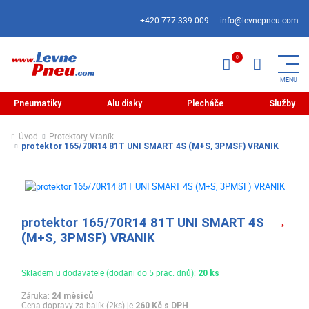
+420 777 339 009
info@levnepneu.com
Pneumatiky
Alu disky
Plecháče
Služby
Úvod
Protektory Vraník
protektor 165/70R14 81T UNI SMART 4S (M+S, 3PMSF) VRANIK
protektor 165/70R14 81T UNI SMART 4S
(M+S, 3PMSF) VRANIK
Skladem u dodavatele (dodání do 5 prac. dnů):
20 ks
Záruka:
24 měsíců
Cena dopravy za balík (2ks) je
260 Kč s DPH