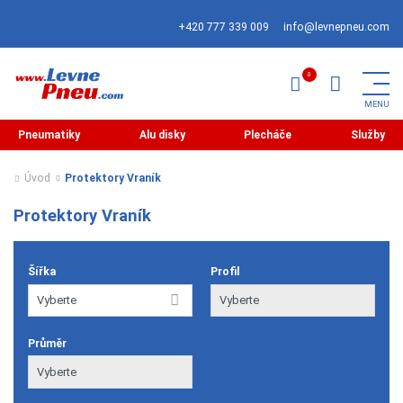
+420 777 339 009
info@levnepneu.com
Pneumatiky
Alu disky
Plecháče
Služby
Úvod
Protektory Vraník
Protektory Vraník
Šířka
Profil
Průměr