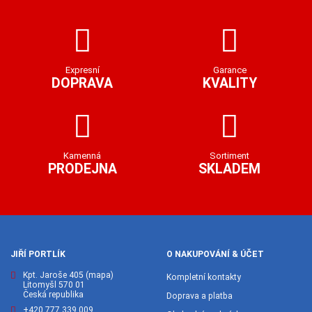
Expresní
Garance
DOPRAVA
KVALITY
Kamenná
Sortiment
PRODEJNA
SKLADEM
JIŘÍ PORTLÍK
O NAKUPOVÁNÍ & ÚČET
Kpt. Jaroše 405
(mapa)
Kompletní kontakty
Litomyšl 570 01
Česká republika
Doprava a platba
+420 777 339 009