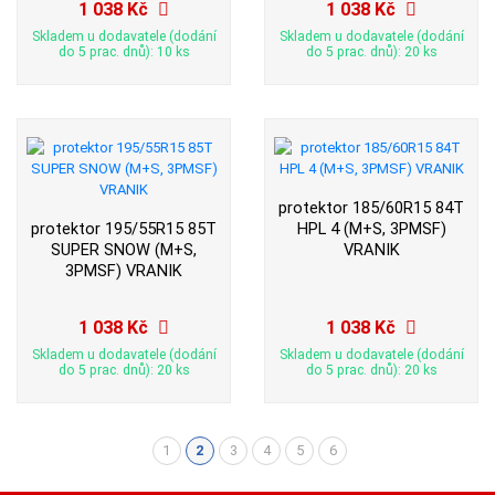
1 038 Kč
1 038 Kč
Skladem u dodavatele (dodání
Skladem u dodavatele (dodání
do 5 prac. dnů): 10 ks
do 5 prac. dnů): 20 ks
protektor 185/60R15 84T
protektor 195/55R15 85T
HPL 4 (M+S, 3PMSF)
SUPER SNOW (M+S,
VRANIK
3PMSF) VRANIK
1 038 Kč
1 038 Kč
Skladem u dodavatele (dodání
Skladem u dodavatele (dodání
do 5 prac. dnů): 20 ks
do 5 prac. dnů): 20 ks
1
2
3
4
5
6
(aktuální)