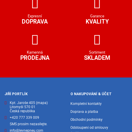
Expresní
Garance
DOPRAVA
KVALITY
Kamenná
Sortiment
PRODEJNA
SKLADEM
JIŘÍ PORTLÍK
O NAKUPOVÁNÍ & ÚČET
Kpt. Jaroše 405
(mapa)
Kompletní kontakty
Litomyšl 570 01
Česká republika
Doprava a platba
+420 777 339 009
Obchodní podmínky
SMS prosím nezasílejte.
Odstoupení od smlouvy
info@levnepneu.com