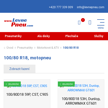
+420 777 339 009
info@levnepneu.com
Pneumatiky
Alu disky
Plecháče
Služby
Úvod
Pneumatiky
Motorkové & ATV
100/80 R18
100/80 R18, motopneu
CELOROČNÍ
CELOROČNÍ
100/80D18 59P, CST, C905
100/80D18 53H, Dunlop,
ARROWMAX GT601