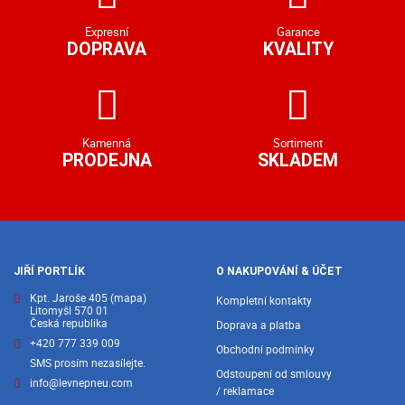
Expresní
Garance
DOPRAVA
KVALITY
Kamenná
Sortiment
PRODEJNA
SKLADEM
JIŘÍ PORTLÍK
O NAKUPOVÁNÍ & ÚČET
Kpt. Jaroše 405
(mapa)
Kompletní kontakty
Litomyšl 570 01
Česká republika
Doprava a platba
+420 777 339 009
Obchodní podmínky
SMS prosím nezasílejte.
Odstoupení od smlouvy
info@levnepneu.com
/ reklamace