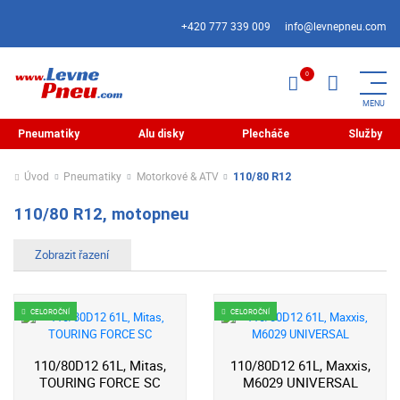
+420 777 339 009
info@levnepneu.com
Pneumatiky
Alu disky
Plecháče
Služby
Úvod
Pneumatiky
Motorkové & ATV
110/80 R12
110/80 R12, motopneu
CELOROČNÍ
CELOROČNÍ
110/80D12 61L, Mitas,
110/80D12 61L, Maxxis,
TOURING FORCE SC
M6029 UNIVERSAL