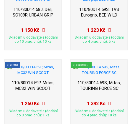
110/80D14 58J, Deli,
110/80D14 59S, TVS
SC109R URBAN GRIP
Eurogrip, BEE WILD
1 158 Kč
1 223 Kč
Skladem u dodavatele (dodání
Skladem u dodavatele (dodání
do 10 prac. dnů): 10 ks
do 4 prac. dnů): 5 ks
ZIMNÍ
CELOROČNÍ
110/80D14 59P, Mitas,
110/80D14 59S, Mitas,
MC32 WIN SCOOT
TOURING FORCE SC
1 260 Kč
1 392 Kč
Skladem u dodavatele (dodání
Skladem u dodavatele (dodání
do 3 prac. dnů): 1 ks
do 4 prac. dnů): 10 ks