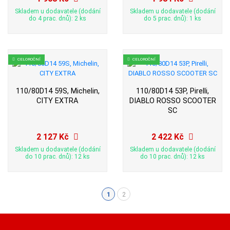
Skladem u dodavatele (dodání
Skladem u dodavatele (dodání
do 4 prac. dnů): 2 ks
do 5 prac. dnů): 1 ks
CELOROČNÍ
CELOROČNÍ
110/80D14 59S, Michelin,
110/80D14 53P, Pirelli,
CITY EXTRA
DIABLO ROSSO SCOOTER
SC
2 127 Kč
2 422 Kč
Skladem u dodavatele (dodání
Skladem u dodavatele (dodání
do 10 prac. dnů): 12 ks
do 10 prac. dnů): 12 ks
1
2
(aktuální)