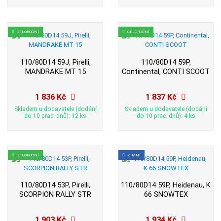
CELOROČNÍ
CELOROČNÍ
110/80D14 59J, Pirelli,
110/80D14 59P,
MANDRAKE MT 15
Continental, CONTI SCOOT
1 836 Kč
1 837 Kč
Skladem u dodavatele (dodání
Skladem u dodavatele (dodání
do 10 prac. dnů): 12 ks
do 10 prac. dnů): 4 ks
CELOROČNÍ
ZIMNÍ
110/80D14 53P, Pirelli,
110/80D14 59P, Heidenau, K
SCORPION RALLY STR
66 SNOWTEX
1 903 Kč
1 934 Kč