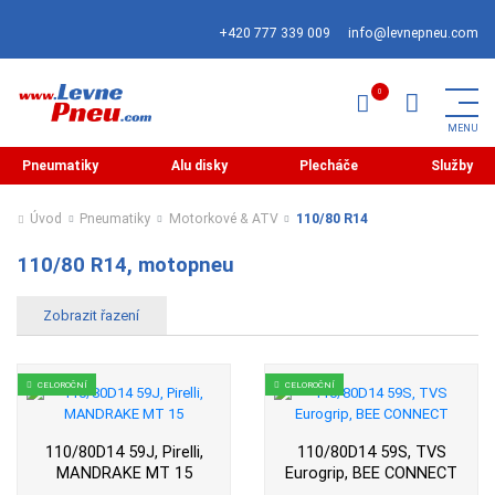
+420 777 339 009
info@levnepneu.com
Pneumatiky
Alu disky
Plecháče
Služby
Úvod
Pneumatiky
Motorkové & ATV
110/80 R14
110/80 R14, motopneu
CELOROČNÍ
CELOROČNÍ
110/80D14 59J, Pirelli,
110/80D14 59S, TVS
MANDRAKE MT 15
Eurogrip, BEE CONNECT