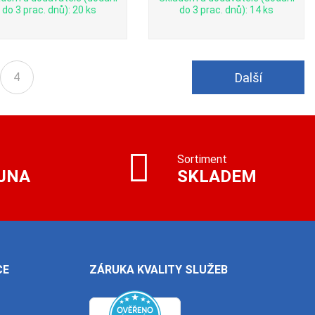
do 3 prac. dnů): 20 ks
do 3 prac. dnů): 14 ks
Další
4
Sortiment
JNA
SKLADEM
CE
ZÁRUKA KVALITY SLUŽEB