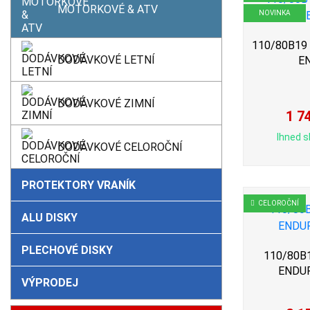
MOTORKOVÉ & ATV
NOVINKA
110/80B19 5
DODÁVKOVÉ LETNÍ
E
DODÁVKOVÉ ZIMNÍ
1 7
Ihned s
DODÁVKOVÉ CELOROČNÍ
PROTEKTORY VRANÍK
CELOROČNÍ
ALU DISKY
PLECHOVÉ DISKY
110/80B1
ENDU
VÝPRODEJ