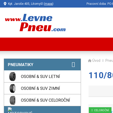
Kpt. Jaroše 405, Litomyšl (
mapa
)
Pracovní doba: P
Úvod
Pne
PNEUMATIKY
110/8
OSOBNÍ & SUV LETNÍ
OSOBNÍ & SUV ZIMNÍ
OSOBNÍ & SUV CELOROČNÍ
CELOROČNÍ