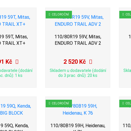
CELOROČNÍ
CE
9 59T, Mitas,
110/80R19 59V, Mitas,
1
 TRAIL XT+
ENDURO TRAIL ADV 2
91 Kč
2 520 Kč
odavatele (dodání
Skladem u dodavatele (dodání
Skl
c. dnů): 1 ks
do 3 prac. dnů): 20 ks
CELOROČNÍ
CE
9 59Q, Kenda,
110/80B19 59H, Heidenau,
110