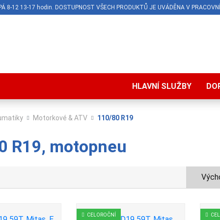
O-PÁ 8-12 13-17 hodin. DOSTUPNOST VŠECH PRODUKTŮ JE UVÁDĚNA V PRACOVNÍ
HLAVNÍ SLUŽBY
DO
umatiky
Motorkové & ATV
110/80 R19
0 R19, motopneu
Výcho
CELOROČNÍ
CE