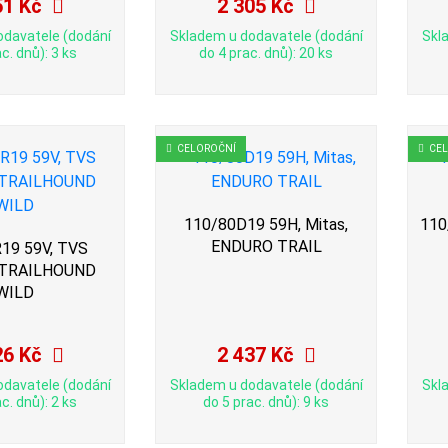
51 Kč
2 305 Kč
odavatele (dodání
Skladem u dodavatele (dodání
Skl
c. dnů): 3 ks
do 4 prac. dnů): 20 ks
CELOROČNÍ
CE
110/80D19 59H, Mitas,
110
ENDURO TRAIL
19 59V, TVS
, TRAILHOUND
WILD
26 Kč
2 437 Kč
odavatele (dodání
Skladem u dodavatele (dodání
Skl
c. dnů): 2 ks
do 5 prac. dnů): 9 ks