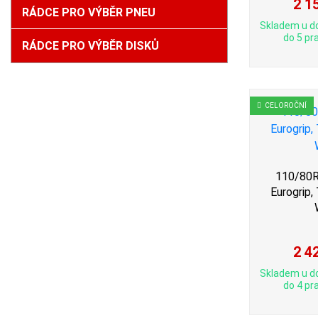
2 1
RÁDCE PRO VÝBĚR PNEU
Skladem u d
do 5 pra
RÁDCE PRO VÝBĚR DISKŮ
CELOROČNÍ
110/80R
Eurogrip
2 4
Skladem u d
do 4 pra