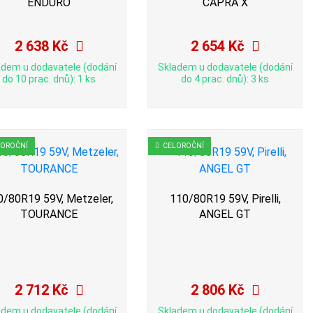
ENDURO
CAPRA X
2 638 Kč
2 654 Kč
adem u dodavatele (dodání
Skladem u dodavatele (dodání
do 10 prac. dnů): 1 ks
do 4 prac. dnů): 3 ks
LOROČNÍ
CELOROČNÍ
0/80R19 59V, Metzeler,
110/80R19 59V, Pirelli,
TOURANCE
ANGEL GT
2 712 Kč
2 806 Kč
adem u dodavatele (dodání
Skladem u dodavatele (dodání