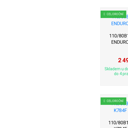
CELOROČNÍ
110/80B1
ENDURO
2 4
Skladem u d
do 4 pra
CELOROČNÍ
110/80B1