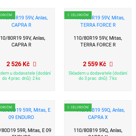
LOROČNÍ
CELOROČNÍ
10/80R19 59V, Anlas,
110/80R19 59V, Mitas,
CAPRA R
TERRA FORCE R
2 526 Kč
2 559 Kč
adem u dodavatele (dodání
Skladem u dodavatele (dodání
do 4 prac. dnů): 2 ks
do 3 prac. dnů): 7 ks
LOROČNÍ
CELOROČNÍ
/80D19 59R, Mitas, E 09
110/80B19 59Q, Anlas,