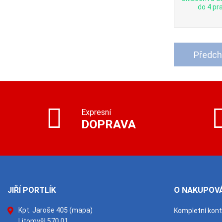
do 4 pra
Předch
Expresní
DOPRAVA
JIŘÍ PORTLÍK
O NAKUPOVÁ
Kpt. Jaroše 405
(mapa)
Kompletní kon
Litomyšl 570 01