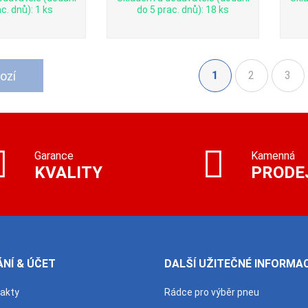
c. dnů): 1 ks
do 5 prac. dnů): 18 ks
ozí
1
2
3
(aktuální)
Garance
Kamenná
KVALITY
PRODE
NÍ & ÚČET
DALŠÍ UŽITEČNÉ INFORMA
takty
Rádce pro výběr pneu