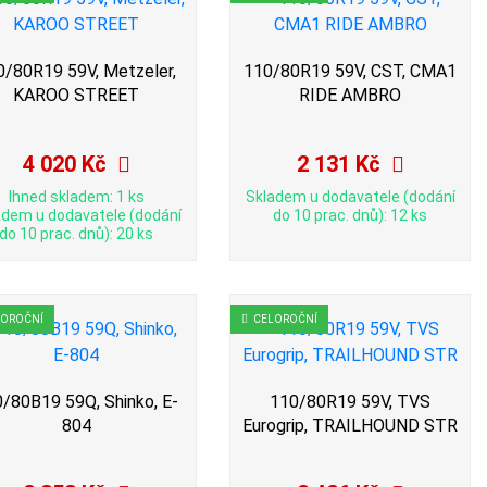
0/80R19 59V, Metzeler,
110/80R19 59V, CST, CMA1
KAROO STREET
RIDE AMBRO
4 020 Kč
2 131 Kč
Ihned skladem: 1 ks
Skladem u dodavatele (dodání
adem u dodavatele (dodání
do 10 prac. dnů): 12 ks
do 10 prac. dnů): 20 ks
LOROČNÍ
CELOROČNÍ
/80B19 59Q, Shinko, E-
110/80R19 59V, TVS
804
Eurogrip, TRAILHOUND STR