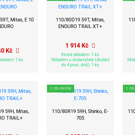
9T, Mitas, E 10
110/80D19 59T, Mitas,
11
NDURO
ENDURO TRAIL XT+
1 914 Kč
40 Kč
Ihned skladem: 1 ks
kladem: 1 ks
Skladem u dodavatele (dodání
Skl
do 4 prac. dnů): 1 ks
CELOROČNÍ
CE
9 59H, Mitas,
110/80R19 59H, Shinko, E-
110
RO TRAIL+
705