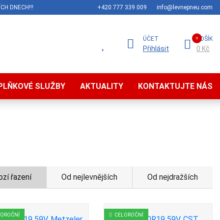
CH DNECH!!!
+420 777 339 009
info@levnepneu.com
ÚČET
KOŠÍK
Přihlásit
0 Kč
PLŇKOVÉ SLUŽBY
AKTUALITY
KONTAKTUJTE NÁS
zí řazení
Od nejlevnějších
Od nejdražších
LOROČNÍ
CELOROČNÍ