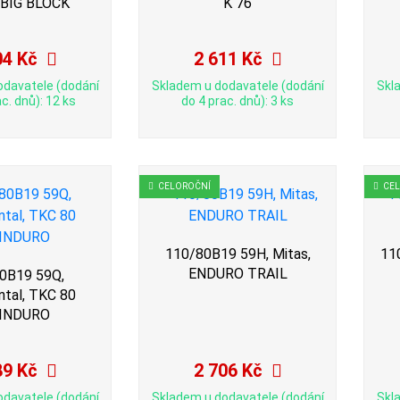
 BIG BLOCK
K 76
04 Kč
2 611 Kč
odavatele (dodání
Skladem u dodavatele (dodání
Skl
c. dnů): 12 ks
do 4 prac. dnů): 3 ks
CELOROČNÍ
CE
110/80B19 59H, Mitas,
11
ENDURO TRAIL
0B19 59Q,
ntal, TKC 80
INDURO
89 Kč
2 706 Kč
odavatele (dodání
Skladem u dodavatele (dodání
Skl