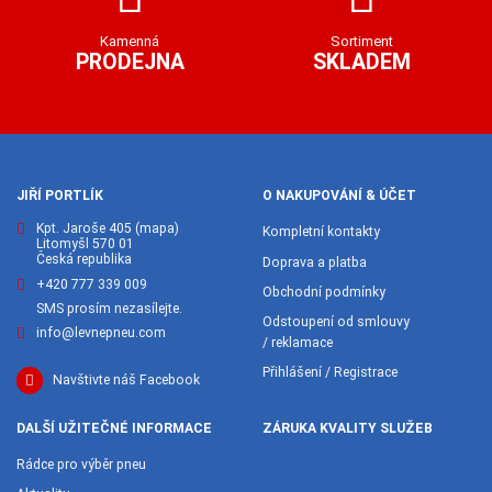
Kamenná
Sortiment
PRODEJNA
SKLADEM
JIŘÍ PORTLÍK
O NAKUPOVÁNÍ & ÚČET
Kpt. Jaroše 405
(mapa)
Kompletní kontakty
Litomyšl 570 01
Česká republika
Doprava a platba
+420 777 339 009
Obchodní podmínky
SMS prosím nezasílejte.
Odstoupení od smlouvy
info@levnepneu.com
/ reklamace
Přihlášení / Registrace
Navštivte náš Facebook
DALŠÍ UŽITEČNÉ INFORMACE
ZÁRUKA KVALITY SLUŽEB
Rádce pro výběr pneu