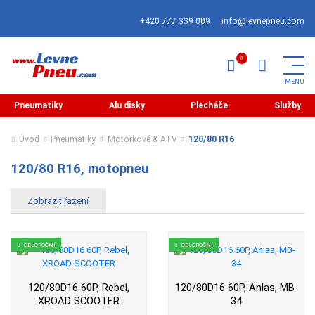
+420 777 339 009
info@levnepneu.com
Pneumatiky
Alu disky
Plecháče
Služby
Úvod
Pneumatiky
Motorkové & ATV
120/80 R16
120/80 R16, motopneu
CELOROČNÍ
CELOROČNÍ
120/80D16 60P, Rebel,
120/80D16 60P, Anlas, MB-
XROAD SCOOTER
34