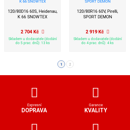
120/80D16 60S, Heidenau,
120/80R16 60V, Pirelli,
K 66 SNOWTEX
SPORT DEMON
2 704 Kč
2 919 Kč
Skladem u dodavatele (dodání
Skladem u dodavatele (dodání
do 5 prac. dnů): 13 ks
do 4 prac. dnů): 4 ks
1
2
(aktuální)
Expresní
Garance
DOPRAVA
KVALITY