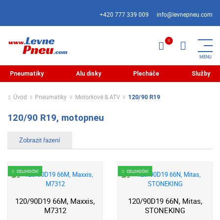
+420 777 339 009
info@levnepneu.com
Pneumatiky
Alu disky
Plecháče
Služby
Úvod
Pneumatiky
Motorkové & ATV
120/90 R19
120/90 R19, motopneu
CELOROČNÍ
CELOROČNÍ
120/90D19 66M, Maxxis,
120/90D19 66N, Mitas,
M7312
STONEKING