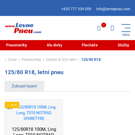
+420 777 339 009
info@levnepneu.com
Pneumatiky
Alu disky
Plecháče
Služby
Úvod
Pneumatiky
Osobní & SUV letní
125/80 R18
125/80 R18, letní pneu
LETNÍ
125/80R18 100M, Ling
Long, T010 NOTRAD