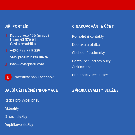
JIŘÍ PORTLÍK
O NAKUPOVÁNÍ & ÚČET
Kpt. Jaroše 405
(mapa)
Kompletní kontakty
Litomyšl 570 01
Česká republika
Doprava a platba
+420 777 339 009
Obchodní podmínky
SMS prosím nezasílejte.
Odstoupení od smlouvy
info@levnepneu.com
/ reklamace
Přihlášení / Registrace
Navštivte náš Facebook
DALŠÍ UŽITEČNÉ INFORMACE
ZÁRUKA KVALITY SLUŽEB
Rádce pro výběr pneu
Aktuality
O nás - služby
Doplňkové služby