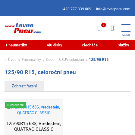
+420 777 339 009
info@levnepneu.com
Pneumatiky
Alu disky
Plecháče
Služby
Úvod
Pneumatiky
Osobní & SUV celoroční
125/90 R15
125/90 R15, celoroční pneu
CELOROČNÍ
125/90R15 68S, Vredestein,
QUATRAC CLASSIC