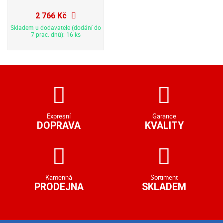
2 766 Kč
Skladem u dodavatele (dodání do
7 prac. dnů): 16 ks
Expresní
Garance
DOPRAVA
KVALITY
Kamenná
Sortiment
PRODEJNA
SKLADEM