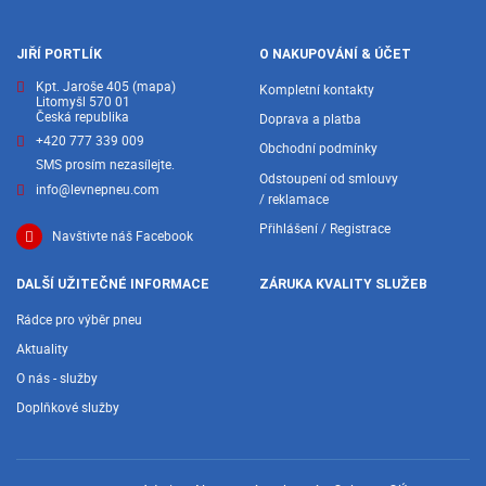
JIŘÍ PORTLÍK
O NAKUPOVÁNÍ & ÚČET
Kpt. Jaroše 405
(mapa)
Kompletní kontakty
Litomyšl 570 01
Česká republika
Doprava a platba
+420 777 339 009
Obchodní podmínky
SMS prosím nezasílejte.
Odstoupení od smlouvy
info@levnepneu.com
/ reklamace
Přihlášení / Registrace
Navštivte náš Facebook
DALŠÍ UŽITEČNÉ INFORMACE
ZÁRUKA KVALITY SLUŽEB
Rádce pro výběr pneu
Aktuality
O nás - služby
Doplňkové služby