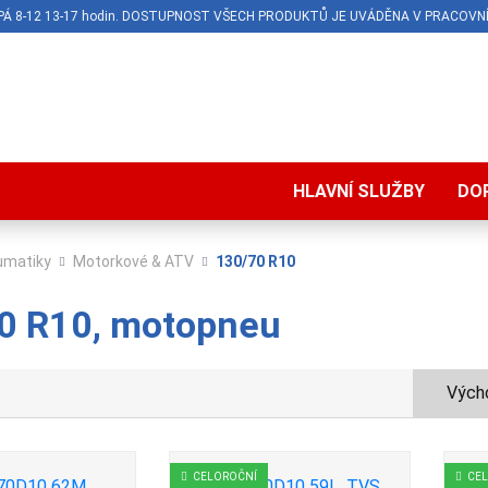
O-PÁ 8-12 13-17 hodin. DOSTUPNOST VŠECH PRODUKTŮ JE UVÁDĚNA V PRACOVNÍ
HLAVNÍ SLUŽBY
DO
umatiky
Motorkové & ATV
130/70 R10
0 R10, motopneu
Výcho
CELOROČNÍ
CE