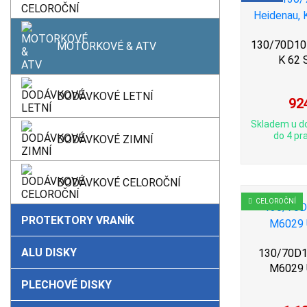
130/70D10 
MOTORKOVÉ & ATV
K 62
DODÁVKOVÉ LETNÍ
92
Skladem u d
do 4 pra
DODÁVKOVÉ ZIMNÍ
DODÁVKOVÉ CELOROČNÍ
CELOROČNÍ
PROTEKTORY VRANÍK
ALU DISKY
130/70D10
M6029
PLECHOVÉ DISKY