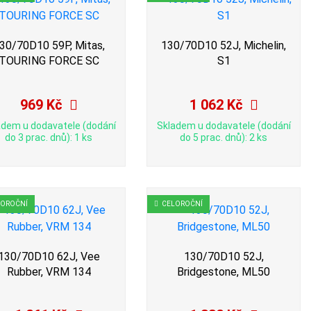
30/70D10 59P, Mitas,
130/70D10 52J, Michelin,
TOURING FORCE SC
S1
969 Kč
1 062 Kč
adem u dodavatele (dodání
Skladem u dodavatele (dodání
do 3 prac. dnů): 1 ks
do 5 prac. dnů): 2 ks
LOROČNÍ
CELOROČNÍ
130/70D10 62J, Vee
130/70D10 52J,
Rubber, VRM 134
Bridgestone, ML50