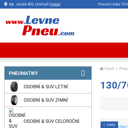
Kpt. Jaroše 405, Litomyšl (
mapa
)
Pracovní doba: P
Úvod
Pne
PNEUMATIKY
130/7
OSOBNÍ & SUV LETNÍ
OSOBNÍ & SUV ZIMNÍ
OSOBNÍ & SUV CELOROČNÍ
ZIMNÍ