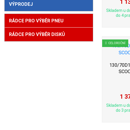
1 1
VÝPRODEJ
Skladem u d
do 4 pra
RÁDCE PRO VÝBĚR PNEU
RÁDCE PRO VÝBĚR DISKŮ
CELOROČNÍ
130/70D10
SCO
1 3
Skladem u d
do 3 pra