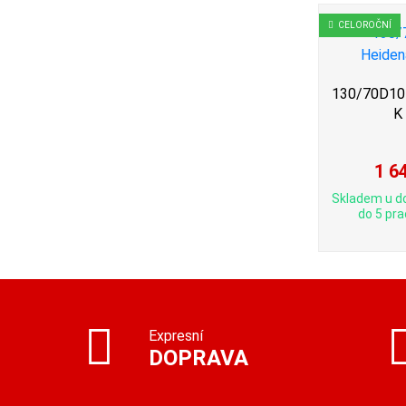
CELOROČNÍ
130/70D10 
K
1 6
Skladem u d
do 5 pra
Expresní
DOPRAVA