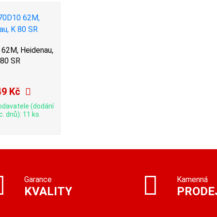
62M, Heidenau,
 80 SR
49 Kč
odavatele (dodání
c. dnů): 11 ks
Garance
Kamenná
KVALITY
PRODE