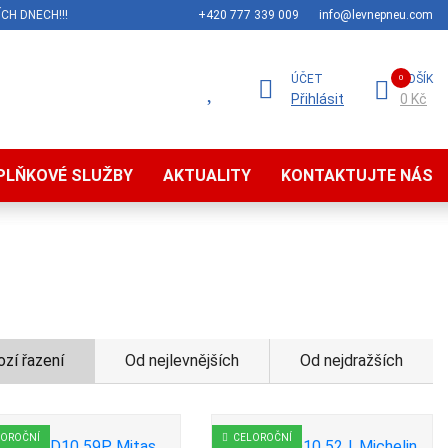
CH DNECH!!!
+420 777 339 009
info@levnepneu.com
ÚČET
KOŠÍK
Přihlásit
0 Kč
PLŇKOVÉ SLUŽBY
AKTUALITY
KONTAKTUJTE NÁS
zí řazení
Od nejlevnějších
Od nejdražších
LOROČNÍ
CELOROČNÍ