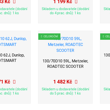
33 Kč
1 199 Kč
odavatele (dodání
Skladem u dodavatele (dodání
Skl
c. dnů): 1 ks
do 4 prac. dnů): 1 ks
CELOROČNÍ
CE
 62J, Dunlop,
130
OTSMART
130/70D10 59L, Metzeler,
ROADTEC SCOOTER
71 Kč
1 482 Kč
odavatele (dodání
Skladem u dodavatele (dodání
Skl
c. dnů): 1 ks
do 5 prac. dnů): 1 ks