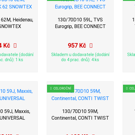
62M, Heidenau,
130/70D10 59L, TVS
1
 SNOWTEX
Eurogrip, BEE CONNECT
4 Kč
957 Kč
odavatele (dodání
Skladem u dodavatele (dodání
Skl
c. dnů): 1 ks
do 4 prac. dnů): 4 ks
CELOROČNÍ
CE
 59J, Maxxis,
130/70D10 59M,
 UNIVERSAL
Continental, CONTI TWIST