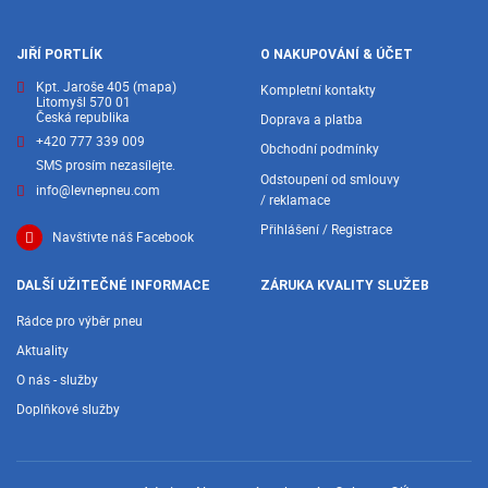
JIŘÍ PORTLÍK
O NAKUPOVÁNÍ & ÚČET
Kpt. Jaroše 405
(mapa)
Kompletní kontakty
Litomyšl 570 01
Česká republika
Doprava a platba
+420 777 339 009
Obchodní podmínky
SMS prosím nezasílejte.
Odstoupení od smlouvy
info@levnepneu.com
/ reklamace
Přihlášení / Registrace
Navštivte náš Facebook
DALŠÍ UŽITEČNÉ INFORMACE
ZÁRUKA KVALITY SLUŽEB
Rádce pro výběr pneu
Aktuality
O nás - služby
Doplňkové služby