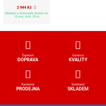
2 944 Kč
Skladem u dodavatele (dodání do
10 prac. dnů): 20 ks
Expresní
Garance
DOPRAVA
KVALITY
Kamenná
Sortiment
PRODEJNA
SKLADEM