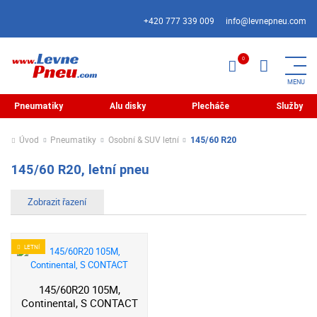
+420 777 339 009
info@levnepneu.com
Pneumatiky
Alu disky
Plecháče
Služby
Úvod
Pneumatiky
Osobní & SUV letní
145/60 R20
145/60 R20, letní pneu
LETNÍ
145/60R20 105M,
Continental, S CONTACT