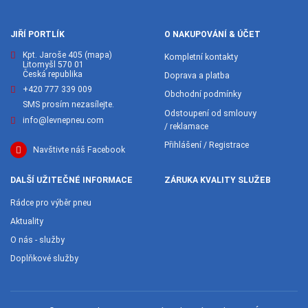
JIŘÍ PORTLÍK
O NAKUPOVÁNÍ & ÚČET
Kpt. Jaroše 405
(mapa)
Kompletní kontakty
Litomyšl 570 01
Česká republika
Doprava a platba
+420 777 339 009
Obchodní podmínky
SMS prosím nezasílejte.
Odstoupení od smlouvy
info@levnepneu.com
/ reklamace
Přihlášení / Registrace
Navštivte náš Facebook
DALŠÍ UŽITEČNÉ INFORMACE
ZÁRUKA KVALITY SLUŽEB
Rádce pro výběr pneu
Aktuality
O nás - služby
Doplňkové služby