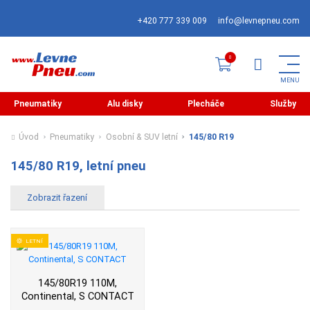
+420 777 339 009
info@levnepneu.com
Pneumatiky
Alu disky
Plecháče
Služby
Úvod
Pneumatiky
Osobní & SUV letní
145/80 R19
145/80 R19, letní pneu
LETNÍ
145/80R19 110M,
Continental, S CONTACT