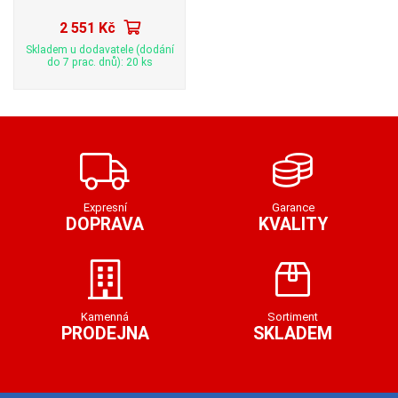
2 551 Kč
Skladem u dodavatele (dodání
do 7 prac. dnů): 20 ks
Expresní
Garance
DOPRAVA
KVALITY
Kamenná
Sortiment
PRODEJNA
SKLADEM