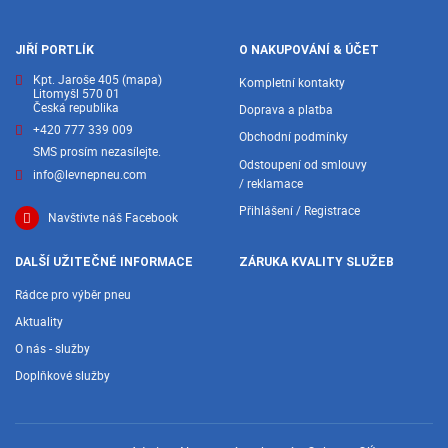
JIŘÍ PORTLÍK
O NAKUPOVÁNÍ & ÚČET
Kpt. Jaroše 405
(mapa)
Kompletní kontakty
Litomyšl 570 01
Česká republika
Doprava a platba
+420 777 339 009
Obchodní podmínky
SMS prosím nezasílejte.
Odstoupení od smlouvy
info@levnepneu.com
/ reklamace
Přihlášení / Registrace
Navštivte náš Facebook
DALŠÍ UŽITEČNÉ INFORMACE
ZÁRUKA KVALITY SLUŽEB
Rádce pro výběr pneu
Aktuality
O nás - služby
Doplňkové služby