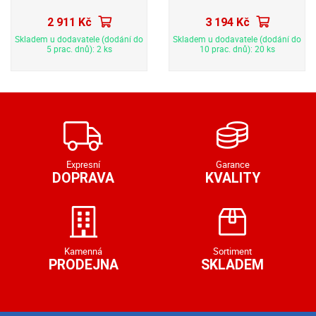
2 911 Kč
3 194 Kč
Skladem u dodavatele (dodání do
Skladem u dodavatele (dodání do
5 prac. dnů): 2 ks
10 prac. dnů): 20 ks
Expresní
Garance
DOPRAVA
KVALITY
Kamenná
Sortiment
PRODEJNA
SKLADEM