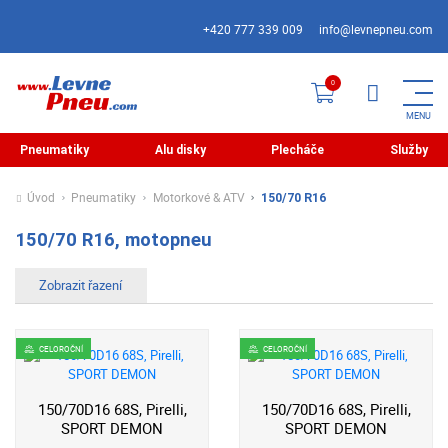
+420 777 339 009
info@levnepneu.com
Pneumatiky
Alu disky
Plecháče
Služby
Úvod
Pneumatiky
Motorkové & ATV
150/70 R16
150/70 R16, motopneu
CELOROČNÍ
CELOROČNÍ
150/70D16 68S, Pirelli,
150/70D16 68S, Pirelli,
SPORT DEMON
SPORT DEMON