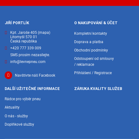
JIŘÍ PORTLÍK
O NAKUPOVÁNÍ & ÚČET
Kpt. Jaroše 405
(mapa)
Kompletní kontakty
Litomyšl 570 01
Česká republika
Doprava a platba
+420 777 339 009
Obchodní podmínky
SMS prosím nezasílejte.
Odstoupení od smlouvy
info@levnepneu.com
/ reklamace
Přihlášení / Registrace
Navštivte náš Facebook
DALŠÍ UŽITEČNÉ INFORMACE
ZÁRUKA KVALITY SLUŽEB
Rádce pro výběr pneu
Aktuality
O nás - služby
Doplňkové služby