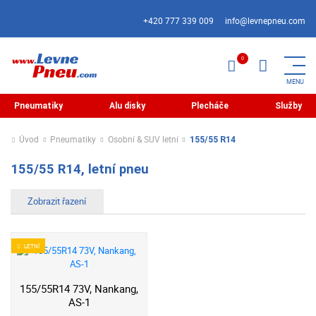
+420 777 339 009
info@levnepneu.com
Pneumatiky
Alu disky
Plecháče
Služby
Úvod
Pneumatiky
Osobní & SUV letní
155/55 R14
155/55 R14, letní pneu
LETNÍ
155/55R14 73V, Nankang,
AS-1