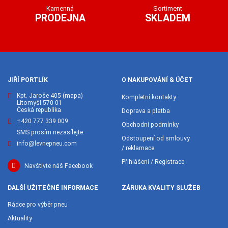
Kamenná
Sortiment
PRODEJNA
SKLADEM
JIŘÍ PORTLÍK
O NAKUPOVÁNÍ & ÚČET
Kpt. Jaroše 405
(mapa)
Kompletní kontakty
Litomyšl 570 01
Česká republika
Doprava a platba
+420 777 339 009
Obchodní podmínky
SMS prosím nezasílejte.
Odstoupení od smlouvy
info@levnepneu.com
/ reklamace
Přihlášení / Registrace
Navštivte náš Facebook
DALŠÍ UŽITEČNÉ INFORMACE
ZÁRUKA KVALITY SLUŽEB
Rádce pro výběr pneu
Aktuality