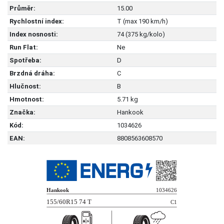
Průměr:
15.00
Rychlostní index:
T (max 190 km/h)
Index nosnosti:
74 (375 kg/kolo)
Run Flat:
Ne
Spotřeba:
D
Brzdná dráha:
C
Hlučnost:
B
Hmotnost:
5.71 kg
Značka:
Hankook
Kód:
1034626
EAN:
8808563608570