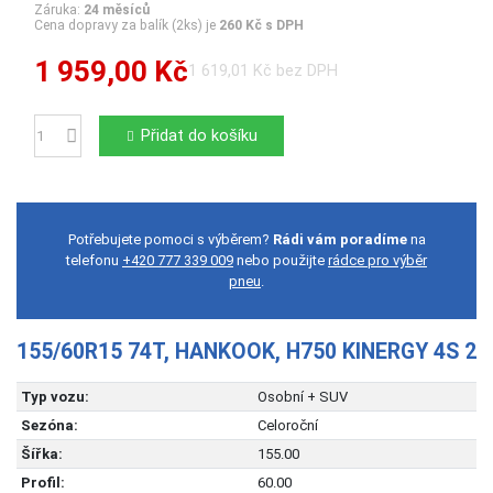
Záruka:
24 měsíců
Cena dopravy za balík (2ks) je
260 Kč s DPH
1 959,00 Kč
1 619,01 Kč bez DPH
Přidat do košíku
Počet
Potřebujete pomoci s výběrem?
Rádi vám poradíme
na
telefonu
+420 777 339 009
nebo použijte
rádce pro výběr
pneu
.
155/60R15 74T, HANKOOK, H750 KINERGY 4S 2
Typ vozu:
Osobní + SUV
Sezóna:
Celoroční
Šířka:
155.00
Profil:
60.00