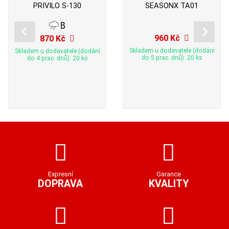
PRIVILO S-130
SEASONX TA01
960 Kč
870 Kč
Skladem u dodavatele (dodání
Skladem u dodavatele (dodání
do 5 prac. dnů): 20 ks
do 4 prac. dnů): 20 ks
Expresní
Garance
DOPRAVA
KVALITY