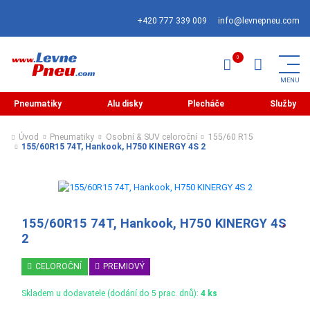
+420 777 339 009
info@levnepneu.com
Pneumatiky
Alu disky
Plecháče
Služby
Úvod
Pneumatiky
Osobní & SUV celoroční
155/60 R15
155/60R15 74T, Hankook, H750 KINERGY 4S 2
155/60R15 74T, Hankook, H750 KINERGY 4S
2
CELOROČNÍ
PREMIOVÝ
Skladem u dodavatele (dodání do 5 prac. dnů):
4 ks