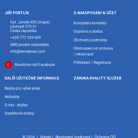
JIŘÍ PORTLÍK
O NAKUPOVÁNÍ & ÚČET
Kpt. Jaroše 405
(mapa)
Kompletní kontakty
Litomyšl 570 01
Česká republika
Doprava a platba
+420 777 339 009
Obchodní podmínky
SMS prosím nezasílejte.
Odstoupení od smlouvy
info@levnepneu.com
/ reklamace
Přihlášení / Registrace
Navštivte náš Facebook
DALŠÍ UŽITEČNÉ INFORMACE
ZÁRUKA KVALITY SLUŽEB
Rádce pro výběr pneu
Aktuality
O nás - služby
Doplňkové služby
Admin
Nastavení soukromí
Ochrana OÚ
© 2026
/
/
/