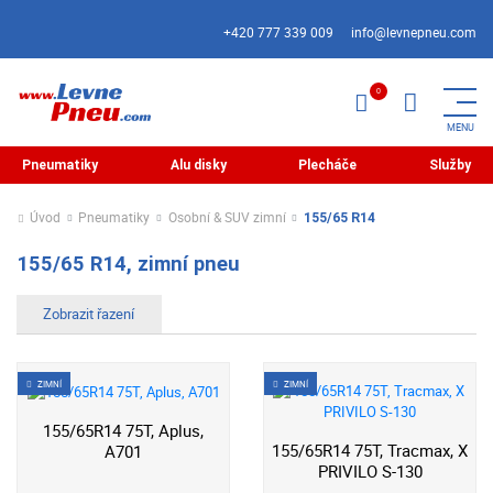
+420 777 339 009
info@levnepneu.com
Pneumatiky
Alu disky
Plecháče
Služby
Úvod
Pneumatiky
Osobní & SUV zimní
155/65 R14
155/65 R14, zimní pneu
ZIMNÍ
ZIMNÍ
155/65R14 75T, Aplus,
155/65R14 75T, Tracmax, X
A701
PRIVILO S-130