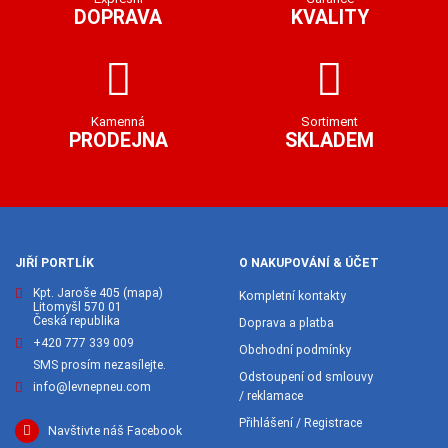
DOPRAVA
KVALITY
Kamenná
Sortiment
PRODEJNA
SKLADEM
JIŘÍ PORTLÍK
O NAKUPOVÁNÍ & ÚČET
Kpt. Jaroše 405
(mapa)
Kompletní kontakty
Litomyšl 570 01
Česká republika
Doprava a platba
+420 777 339 009
Obchodní podmínky
SMS prosím nezasílejte.
Odstoupení od smlouvy
info@levnepneu.com
/ reklamace
Přihlášení / Registrace
Navštivte náš Facebook