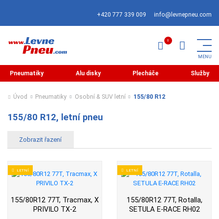
+420 777 339 009
info@levnepneu.com
Pneumatiky
Alu disky
Plecháče
Služby
Úvod
Pneumatiky
Osobní & SUV letní
155/80 R12
155/80 R12, letní pneu
LETNÍ
LETNÍ
155/80R12 77T, Tracmax, X
155/80R12 77T, Rotalla,
PRIVILO TX-2
SETULA E-RACE RH02