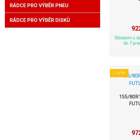
RÁDCE PRO VÝBĚR PNEU
RÁDCE PRO VÝBĚR DISKŮ
92
Skladem u d
do 7 pra
LETNÍ
155/80R1
FUT
97