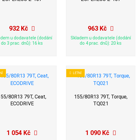
932 Kč
963 Kč
adem u dodavatele (dodání
Skladem u dodavatele (dodání
do 3 prac. dnů): 16 ks
do 4 prac. dnů): 20 ks
NÍ
LETNÍ
155/80R13 79T, Ceat,
155/80R13 79T, Torque,
ECODRIVE
TQ021
1 054 Kč
1 090 Kč