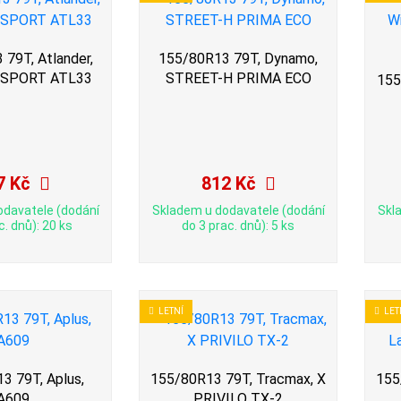
79T, Atlander,
155/80R13 79T, Dynamo,
XSPORT ATL33
STREET-H PRIMA ECO
155
7 Kč
812 Kč
odavatele (dodání
Skladem u dodavatele (dodání
Skl
c. dnů): 20 ks
do 3 prac. dnů): 5 ks
LETNÍ
LET
3 79T, Aplus,
155/80R13 79T, Tracmax, X
155
A609
PRIVILO TX-2