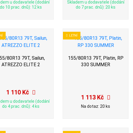
adem u dodavatele (dodání
Skladem u dodavatele (dodání
do 10 prac. dnů): 12 ks
do 7 prac. dnů): 20 ks
NÍ
LETNÍ
55/80R13 79T, Sailun,
155/80R13 79T, Platin, RP
ATREZZO ELITE 2
330 SUMMER
1 110 Kč
1 113 Kč
adem u dodavatele (dodání
do 4 prac. dnů): 4 ks
Na dotaz: 20 ks