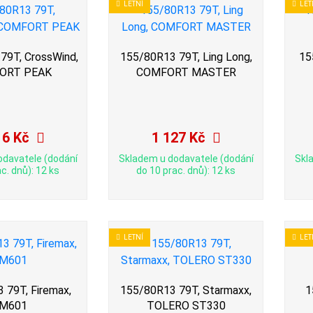
LETNÍ
LET
79T, CrossWind,
155/80R13 79T, Ling Long,
15
ORT PEAK
COMFORT MASTER
16 Kč
1 127 Kč
odavatele (dodání
Skladem u dodavatele (dodání
Skl
c. dnů): 12 ks
do 10 prac. dnů): 12 ks
LETNÍ
LET
 79T, Firemax,
155/80R13 79T, Starmaxx,
1
M601
TOLERO ST330