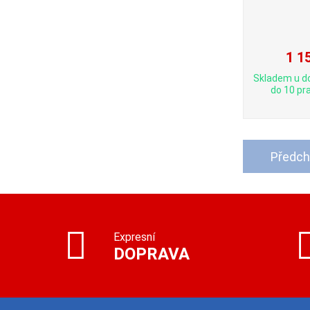
1 1
Skladem u d
do 10 pra
Předch
Expresní
DOPRAVA