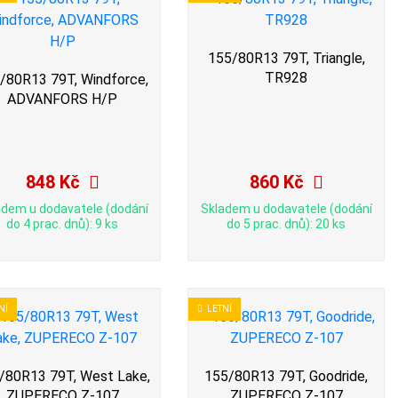
155/80R13 79T, Triangle,
TR928
/80R13 79T, Windforce,
ADVANFORS H/P
848 Kč
860 Kč
adem u dodavatele (dodání
Skladem u dodavatele (dodání
do 4 prac. dnů): 9 ks
do 5 prac. dnů): 20 ks
NÍ
LETNÍ
/80R13 79T, West Lake,
155/80R13 79T, Goodride,
ZUPERECO Z-107
ZUPERECO Z-107