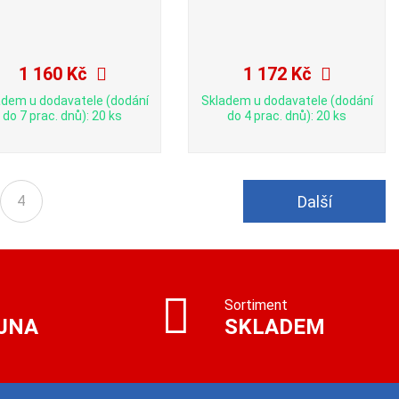
1 160 Kč
1 172 Kč
adem u dodavatele (dodání
Skladem u dodavatele (dodání
do 7 prac. dnů): 20 ks
do 4 prac. dnů): 20 ks
Další
4
Sortiment
JNA
SKLADEM