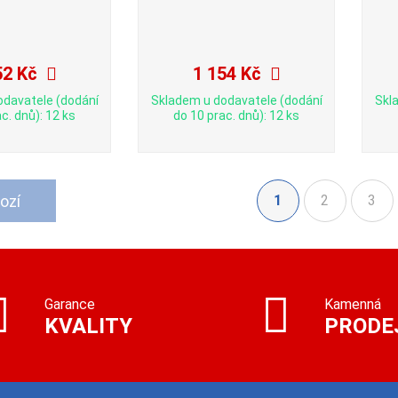
52 Kč
1 154 Kč
odavatele (dodání
Skladem u dodavatele (dodání
Skl
c. dnů): 12 ks
do 10 prac. dnů): 12 ks
ozí
1
2
3
(aktuální)
Garance
Kamenná
KVALITY
PRODE