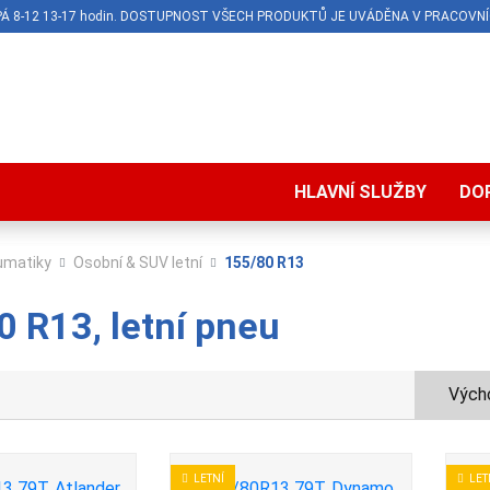
O-PÁ 8-12 13-17 hodin. DOSTUPNOST VŠECH PRODUKTŮ JE UVÁDĚNA V PRACOVNÍ
HLAVNÍ SLUŽBY
DO
umatiky
Osobní & SUV letní
155/80 R13
 R13, letní pneu
Výcho
LETNÍ
LET