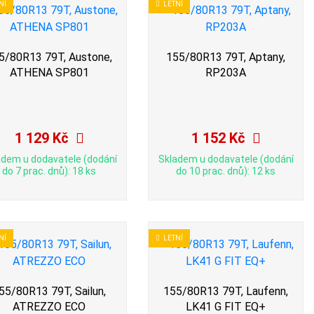
NÍ
LETNÍ
5/80R13 79T, Austone,
155/80R13 79T, Aptany,
ATHENA SP801
RP203A
1 129 Kč
1 152 Kč
adem u dodavatele (dodání
Skladem u dodavatele (dodání
do 7 prac. dnů): 18 ks
do 10 prac. dnů): 12 ks
NÍ
LETNÍ
55/80R13 79T, Sailun,
155/80R13 79T, Laufenn,
ATREZZO ECO
LK41 G FIT EQ+