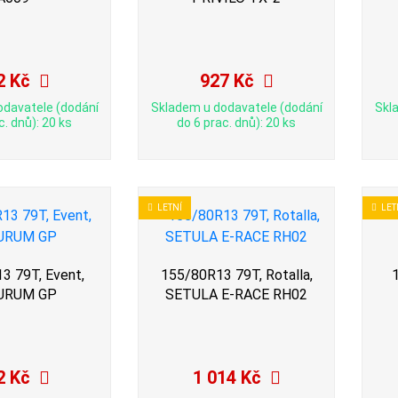
2 Kč
927 Kč
odavatele (dodání
Skladem u dodavatele (dodání
Skl
c. dnů): 20 ks
do 6 prac. dnů): 20 ks
LETNÍ
LET
3 79T, Event,
155/80R13 79T, Rotalla,
URUM GP
SETULA E-RACE RH02
2 Kč
1 014 Kč