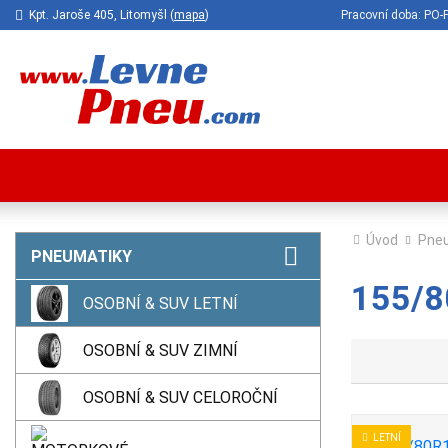
Kpt. Jaroše 405, Litomyšl (
mapa
)
Pracovní doba: P
Úvod
Pne
PNEUMATIKY
155/80
OSOBNÍ & SUV LETNÍ
OSOBNÍ & SUV ZIMNÍ
OSOBNÍ & SUV CELOROČNÍ
LETNÍ