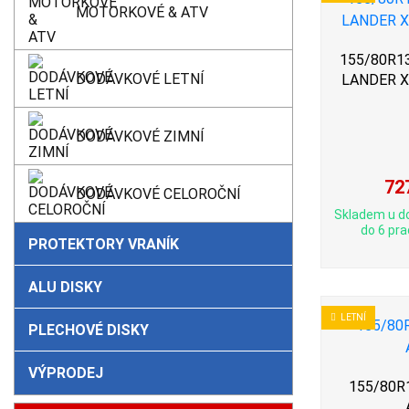
MOTORKOVÉ & ATV
155/80R13 
DODÁVKOVÉ LETNÍ
LANDER 
DODÁVKOVÉ ZIMNÍ
72
DODÁVKOVÉ CELOROČNÍ
Skladem u d
do 6 pra
PROTEKTORY VRANÍK
ALU DISKY
LETNÍ
PLECHOVÉ DISKY
VÝPRODEJ
155/80R1