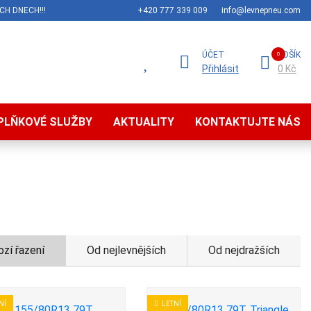
CH DNECH!!!
+420 777 339 009
info@levnepneu.com
ÚČET
KOŠÍK
Přihlásit
0 Kč
PLŇKOVÉ SLUŽBY
AKTUALITY
KONTAKTUJTE NÁS
zí řazení
Od nejlevnějších
Od nejdražších
NÍ
LETNÍ