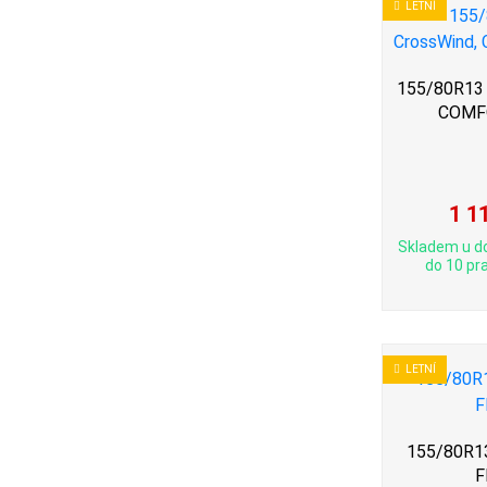
LETNÍ
155/80R13 
COMF
1 1
Skladem u d
do 10 pra
LETNÍ
155/80R13
F