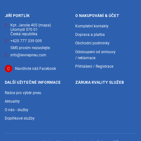
JIŘÍ PORTLÍK
O NAKUPOVÁNÍ & ÚČET
Kpt. Jaroše 405
(mapa)
Kompletní kontakty
Litomyšl 570 01
Česká republika
Doprava a platba
+420 777 339 009
Obchodní podmínky
SMS prosím nezasílejte.
Odstoupení od smlouvy
info@levnepneu.com
/ reklamace
Přihlášení / Registrace
Navštivte náš Facebook
DALŠÍ UŽITEČNÉ INFORMACE
ZÁRUKA KVALITY SLUŽEB
Rádce pro výběr pneu
Aktuality
O nás - služby
Doplňkové služby