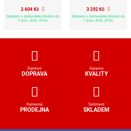
2 604 Kč
3 292 Kč
Skladem u dodavatele (dodání do
Skladem u dodavatele (dodání do
7 prac. dnů): 20 ks
7 prac. dnů): 20 ks
Expresní
Garance
DOPRAVA
KVALITY
Kamenná
Sortiment
PRODEJNA
SKLADEM