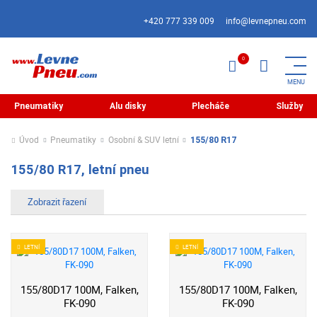
+420 777 339 009
info@levnepneu.com
Pneumatiky
Alu disky
Plecháče
Služby
Úvod
Pneumatiky
Osobní & SUV letní
155/80 R17
155/80 R17, letní pneu
LETNÍ
LETNÍ
155/80D17 100M, Falken,
155/80D17 100M, Falken,
FK-090
FK-090