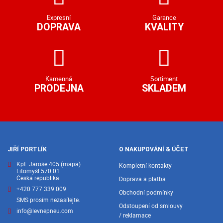
Expresní
Garance
DOPRAVA
KVALITY
Kamenná
Sortiment
PRODEJNA
SKLADEM
JIŘÍ PORTLÍK
O NAKUPOVÁNÍ & ÚČET
Kpt. Jaroše 405
(mapa)
Kompletní kontakty
Litomyšl 570 01
Česká republika
Doprava a platba
+420 777 339 009
Obchodní podmínky
SMS prosím nezasílejte.
Odstoupení od smlouvy
info@levnepneu.com
/ reklamace