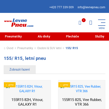
+420 777 339 009
info@levnepneu.com
Pneumatiky
Alu disky
Plecháče
Služby
Úvod
Pneumatiky
Osobní & SUV letní
155/ R15
155/ R15, letní pneu
LETNÍ
LETNÍ
155R15 82H, Vitour,
155R15 82S, Vee Rubber,
GALAXY R1
VTR 366