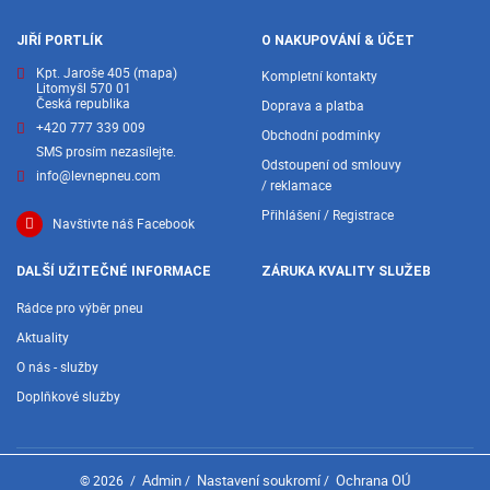
JIŘÍ PORTLÍK
O NAKUPOVÁNÍ & ÚČET
Kpt. Jaroše 405
(mapa)
Kompletní kontakty
Litomyšl 570 01
Česká republika
Doprava a platba
+420 777 339 009
Obchodní podmínky
SMS prosím nezasílejte.
Odstoupení od smlouvy
info@levnepneu.com
/ reklamace
Přihlášení / Registrace
Navštivte náš Facebook
DALŠÍ UŽITEČNÉ INFORMACE
ZÁRUKA KVALITY SLUŽEB
Rádce pro výběr pneu
Aktuality
O nás - služby
Doplňkové služby
Admin
Nastavení soukromí
Ochrana OÚ
© 2026
/
/
/