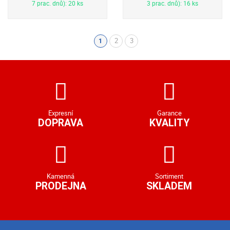
7 prac. dnů): 20 ks
3 prac. dnů): 16 ks
2
3
1
(aktuální)
Expresní
Garance
DOPRAVA
KVALITY
Kamenná
Sortiment
PRODEJNA
SKLADEM