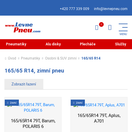
+420 777 339 009
info@levnepneu.com
Pneumatiky
Alu disky
Plecháče
Služby
Úvod
Pneumatiky
Osobní & SUV zimní
165/65 R14
165/65 R14, zimní pneu
ZIMNÍ
ZIMNÍ
165/65R14 79T, Aplus,
165/65R14 79T, Barum,
A701
POLARIS 6