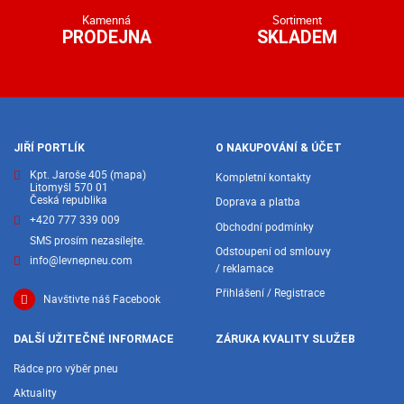
Kamenná
Sortiment
PRODEJNA
SKLADEM
JIŘÍ PORTLÍK
O NAKUPOVÁNÍ & ÚČET
Kpt. Jaroše 405
(mapa)
Kompletní kontakty
Litomyšl 570 01
Česká republika
Doprava a platba
+420 777 339 009
Obchodní podmínky
SMS prosím nezasílejte.
Odstoupení od smlouvy
info@levnepneu.com
/ reklamace
Přihlášení / Registrace
Navštivte náš Facebook
DALŠÍ UŽITEČNÉ INFORMACE
ZÁRUKA KVALITY SLUŽEB
Rádce pro výběr pneu
Aktuality