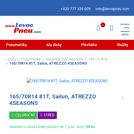
+420 777 339 009
info@levnepneu.com
Pneumatiky
Alu disky
Plecháče
Služby
Úvod
Pneumatiky
Osobní & SUV celoroční
165/70 R14
165/70R14 81T, Sailun, ATREZZO 4SEASONS
165/70R14 81T, Sailun, ATREZZO
4SEASONS
CELOROČNÍ
STŘED
Skladem u dodavatele (dodání do 7 prac. dnů):
20 ks