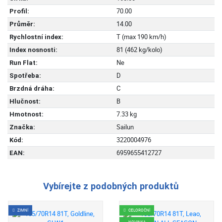
70.00
Profil:
14.00
Průměr:
T (max 190 km/h)
Rychlostní index:
81 (462 kg/kolo)
Index nosnosti:
Ne
Run Flat:
D
Spotřeba:
C
Brzdná dráha:
B
Hlučnost:
7.33 kg
Hmotnost:
Sailun
Značka:
3220004976
Kód:
6959655412727
EAN:
Vybírejte z podobných produktů
ZIMNÍ
CELOROČNÍ
NOVINKA