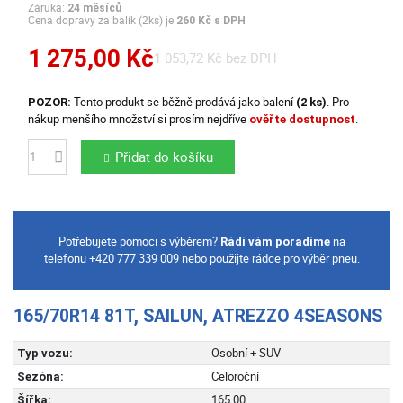
Záruka:
24 měsíců
Cena dopravy za balík (2ks) je
260 Kč s DPH
1 275,00 Kč
1 053,72 Kč bez DPH
Tento produkt se běžně prodává jako balení
. Pro
POZOR:
(2 ks)
nákup menšího množství si prosím nejdříve
.
ověřte dostupnost
Přidat do košíku
Počet
Potřebujete pomoci s výběrem?
na
Rádi vám poradíme
telefonu
+420 777 339 009
nebo použijte
rádce pro výběr pneu
.
165/70R14 81T, SAILUN, ATREZZO 4SEASONS
Osobní + SUV
Typ vozu:
Celoroční
Sezóna:
165.00
Šířka: