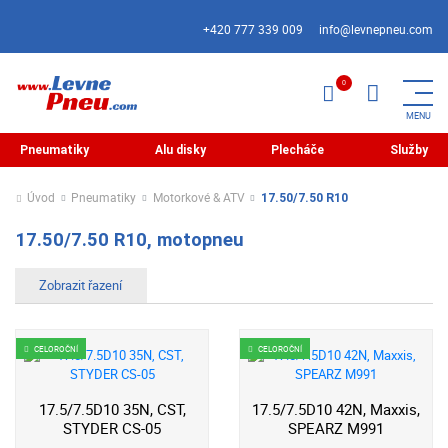
+420 777 339 009
info@levnepneu.com
Pneumatiky
Alu disky
Plecháče
Služby
Úvod
Pneumatiky
Motorkové & ATV
17.50/7.50 R10
17.50/7.50 R10, motopneu
CELOROČNÍ
CELOROČNÍ
17.5/7.5D10 35N, CST,
17.5/7.5D10 42N, Maxxis,
STYDER CS-05
SPEARZ M991