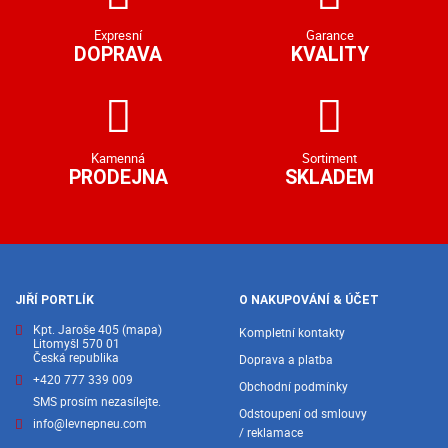
Expresní
Garance
DOPRAVA
KVALITY
Kamenná
Sortiment
PRODEJNA
SKLADEM
JIŘÍ PORTLÍK
O NAKUPOVÁNÍ & ÚČET
Kpt. Jaroše 405
(mapa)
Kompletní kontakty
Litomyšl 570 01
Česká republika
Doprava a platba
+420 777 339 009
Obchodní podmínky
SMS prosím nezasílejte.
Odstoupení od smlouvy
info@levnepneu.com
/ reklamace