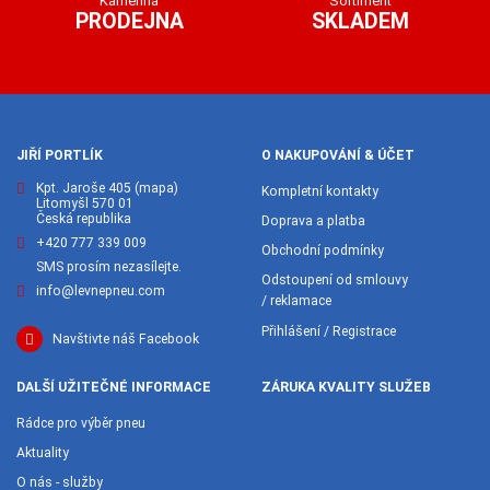
Kamenná
Sortiment
PRODEJNA
SKLADEM
JIŘÍ PORTLÍK
O NAKUPOVÁNÍ & ÚČET
Kpt. Jaroše 405
(mapa)
Kompletní kontakty
Litomyšl 570 01
Česká republika
Doprava a platba
+420 777 339 009
Obchodní podmínky
SMS prosím nezasílejte.
Odstoupení od smlouvy
info@levnepneu.com
/ reklamace
Přihlášení / Registrace
Navštivte náš Facebook
DALŠÍ UŽITEČNÉ INFORMACE
ZÁRUKA KVALITY SLUŽEB
Rádce pro výběr pneu
Aktuality
O nás - služby