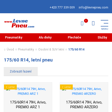
+420 777 339 009
info@levnepneu.com
Pneumatiky
Alu disky
Plecháče
Služby
Úvod
Pneumatiky
Osobní & SUV letní
175/60 R14
175/60 R14, letní pneu
LETNÍ
LETNÍ
175/60R14 79H, Arivo,
175/60R14 79H, Arivo,
PREMIO ARZ 1
PREMIO ARZERO