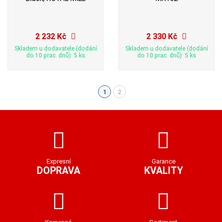
2 232 Kč
2 330 Kč
Skladem u dodavatele (dodání
Skladem u dodavatele (dodání
do 10 prac. dnů): 5 ks
do 10 prac. dnů): 5 ks
1
2
(aktuální)
Expresní
Garance
DOPRAVA
KVALITY