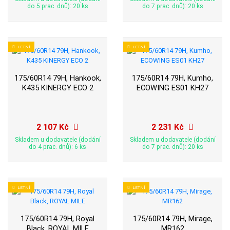
do 5 prac. dnů): 20 ks
do 7 prac. dnů): 20 ks
LETNÍ
LETNÍ
175/60R14 79H, Hankook,
175/60R14 79H, Kumho,
K435 KINERGY ECO 2
ECOWING ES01 KH27
2 107 Kč
2 231 Kč
Skladem u dodavatele (dodání
Skladem u dodavatele (dodání
do 4 prac. dnů): 6 ks
do 7 prac. dnů): 20 ks
LETNÍ
LETNÍ
175/60R14 79H, Royal
175/60R14 79H, Mirage,
Black, ROYAL MILE
MR162