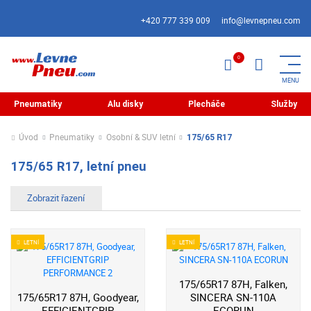
+420 777 339 009
info@levnepneu.com
Pneumatiky
Alu disky
Plecháče
Služby
Úvod
Pneumatiky
Osobní & SUV letní
175/65 R17
175/65 R17, letní pneu
LETNÍ
LETNÍ
175/65R17 87H, Falken,
175/65R17 87H, Goodyear,
SINCERA SN-110A
EFFICIENTGRIP
ECORUN