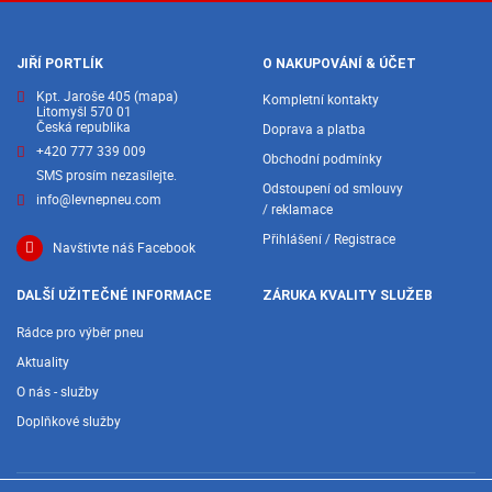
JIŘÍ PORTLÍK
O NAKUPOVÁNÍ & ÚČET
Kpt. Jaroše 405
(mapa)
Kompletní kontakty
Litomyšl 570 01
Česká republika
Doprava a platba
+420 777 339 009
Obchodní podmínky
SMS prosím nezasílejte.
Odstoupení od smlouvy
info@levnepneu.com
/ reklamace
Přihlášení / Registrace
Navštivte náš Facebook
DALŠÍ UŽITEČNÉ INFORMACE
ZÁRUKA KVALITY SLUŽEB
Rádce pro výběr pneu
Aktuality
O nás - služby
Doplňkové služby