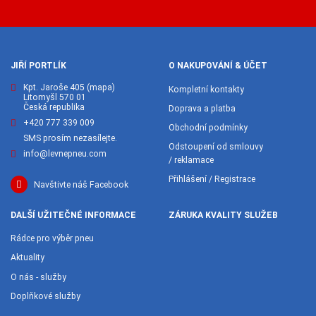
JIŘÍ PORTLÍK
O NAKUPOVÁNÍ & ÚČET
Kpt. Jaroše 405
(mapa)
Kompletní kontakty
Litomyšl 570 01
Česká republika
Doprava a platba
+420 777 339 009
Obchodní podmínky
SMS prosím nezasílejte.
Odstoupení od smlouvy
info@levnepneu.com
/ reklamace
Přihlášení / Registrace
Navštivte náš Facebook
DALŠÍ UŽITEČNÉ INFORMACE
ZÁRUKA KVALITY SLUŽEB
Rádce pro výběr pneu
Aktuality
O nás - služby
Doplňkové služby