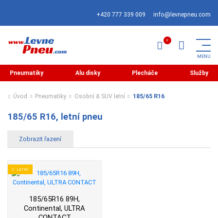
+420 777 339 009
info@levnepneu.com
Pneumatiky
Alu disky
Plecháče
Služby
Úvod
Pneumatiky
Osobní & SUV letní
185/65 R16
185/65 R16, letní pneu
LETNÍ
185/65R16 89H,
Continental, ULTRA
CONTACT