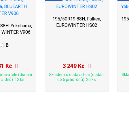
195/50R19 88H, Falken,
195
EUROWINTER HS02
88H, Yokohama,
 WINTER V906
31 Kč
3 249 Kč
odavatele (dodání
Skladem u dodavatele (dodání
Skl
c. dnů): 12 ks
do 6 prac. dnů): 20 ks