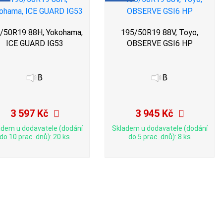
/50R19 88H, Yokohama,
195/50R19 88V, Toyo,
ICE GUARD IG53
OBSERVE GSI6 HP
3 597 Kč
3 945 Kč
adem u dodavatele (dodání
Skladem u dodavatele (dodání
do 10 prac. dnů): 20 ks
do 5 prac. dnů): 8 ks