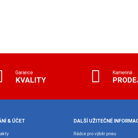
Garance
Kamenná
KVALITY
PRODE
NÍ & ÚČET
DALŠÍ UŽITEČNÉ INFORMA
takty
Rádce pro výběr pneu