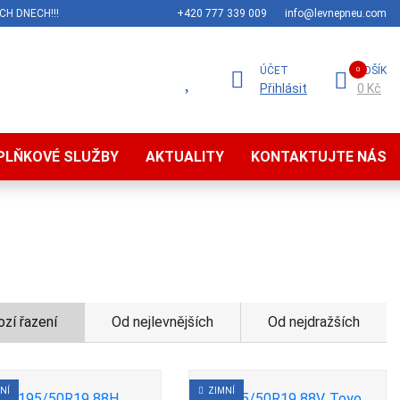
CH DNECH!!!
+420 777 339 009
info@levnepneu.com
ÚČET
KOŠÍK
Přihlásit
0 Kč
PLŇKOVÉ SLUŽBY
AKTUALITY
KONTAKTUJTE NÁS
zí řazení
Od nejlevnějších
Od nejdražších
NÍ
ZIMNÍ