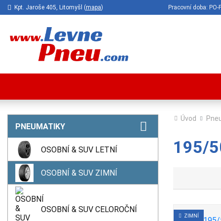
Kpt. Jaroše 405, Litomyšl (
mapa
)
Pracovní doba: P
Úvod
Pne
PNEUMATIKY
195/5
OSOBNÍ & SUV LETNÍ
OSOBNÍ & SUV ZIMNÍ
OSOBNÍ & SUV CELOROČNÍ
ZIMNÍ