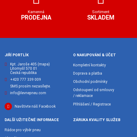
Kamenná
Sortiment
PRODEJNA
SKLADEM
JIŘÍ PORTLÍK
O NAKUPOVÁNÍ & ÚČET
Kpt. Jaroše 405
(mapa)
Kompletní kontakty
Litomyšl 570 01
Česká republika
Doprava a platba
+420 777 339 009
Obchodní podmínky
SMS prosím nezasílejte.
Odstoupení od smlouvy
info@levnepneu.com
/ reklamace
Přihlášení / Registrace
Navštivte náš Facebook
DALŠÍ UŽITEČNÉ INFORMACE
ZÁRUKA KVALITY SLUŽEB
Rádce pro výběr pneu