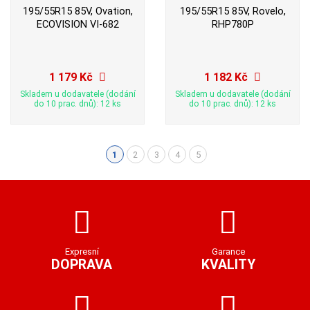
195/55R15 85V, Ovation,
195/55R15 85V, Rovelo,
ECOVISION VI-682
RHP780P
1 179 Kč
1 182 Kč
Skladem u dodavatele (dodání
Skladem u dodavatele (dodání
do 10 prac. dnů): 12 ks
do 10 prac. dnů): 12 ks
1
2
3
4
5
(aktuální)
Expresní
Garance
DOPRAVA
KVALITY