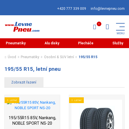
+420 777 339 009
info@levnepneu.com
Pneumatiky
Alu disky
Plecháče
Služby
Úvod
Pneumatiky
Osobní & SUV letní
195/55 R15
195/55 R15, letní pneu
LETNÍ
LETNÍ
195/55R15 85V, Nankang,
NOBLE SPORT NS-20