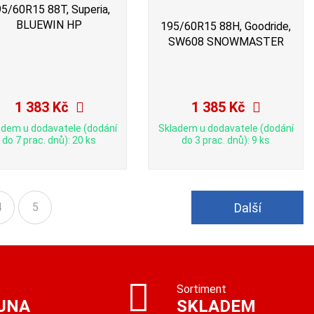
5/60R15 88T, Superia,
BLUEWIN HP
195/60R15 88H, Goodride,
SW608 SNOWMASTER
1 383 Kč
1 385 Kč
adem u dodavatele (dodání
Skladem u dodavatele (dodání
do 7 prac. dnů): 20 ks
do 3 prac. dnů): 9 ks
Další
4
5
Sortiment
JNA
SKLADEM