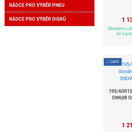
RÁDCE PRO VÝBĚR PNEU
RÁDCE PRO VÝBĚR DISKŮ
1 1
Skladem u d
do 3 pra
ZIMNÍ
195/60R15 
SW608 
1 2