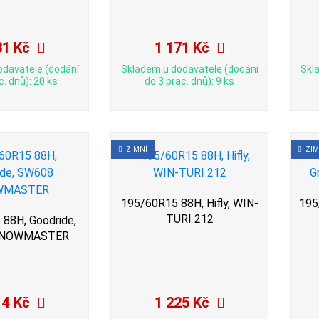
31 Kč
1 171 Kč
odavatele (dodání
Skladem u dodavatele (dodání
Skl
c. dnů): 20 ks
do 3 prac. dnů): 9 ks
ZIMNÍ
ZIM
195/60R15 88H, Hifly, WIN-
195
TURI 212
88H, Goodride,
SNOWMASTER
14 Kč
1 225 Kč