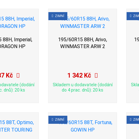
ZIMNÍ
ZIM
88H, Imperial,
195/60R15 88H, Arivo,
19
RAGON HP
WINMASTER ARW 2
37 Kč
1 342 Kč
odavatele (dodání
Skladem u dodavatele (dodání
Skl
c. dnů): 20 ks
do 4 prac. dnů): 20 ks
ZIMNÍ
ZIM