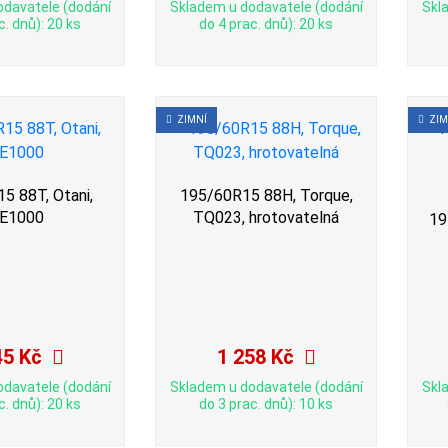
odavatele (dodání
Skladem u dodavatele (dodání
Skl
c. dnů): 20 ks
do 4 prac. dnů): 20 ks
ZIMNÍ
ZIM
5 88T, Otani,
195/60R15 88H, Torque,
E1000
TQ023, hrotovatelná
19
45 Kč
1 258 Kč
odavatele (dodání
Skladem u dodavatele (dodání
Skl
c. dnů): 20 ks
do 3 prac. dnů): 10 ks