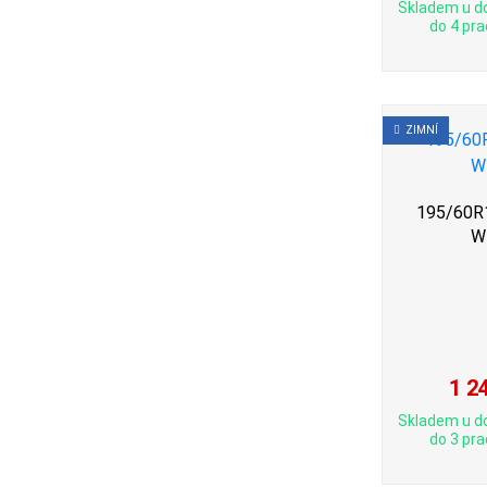
Skladem u d
do 4 pra
ZIMNÍ
195/60R1
W
1 2
Skladem u d
do 3 pra