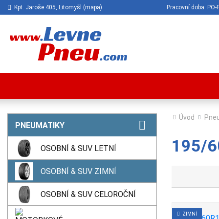
Kpt. Jaroše 405, Litomyšl (
mapa
)
Pracovní doba: P
Úvod
Pne
PNEUMATIKY
195/6
OSOBNÍ & SUV LETNÍ
OSOBNÍ & SUV ZIMNÍ
OSOBNÍ & SUV CELOROČNÍ
ZIMNÍ