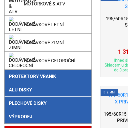
MOTORKOVÉ & ATV
195/60R15 
DODÁVKOVÉ LETNÍ
S
DODÁVKOVÉ ZIMNÍ
1 3
DODÁVKOVÉ CELOROČNÍ
Ihned s
Skladem u d
do 3 pra
PROTEKTORY VRANÍK
ALU DISKY
ZIMNÍ
PLECHOVÉ DISKY
195/60R15 
VÝPRODEJ
PRIV