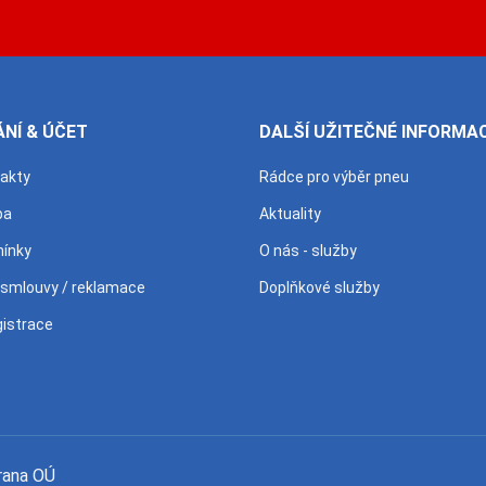
NÍ & ÚČET
DALŠÍ UŽITEČNÉ INFORMA
takty
Rádce pro výběr pneu
ba
Aktuality
ínky
O nás - služby
 smlouvy / reklamace
Doplňkové služby
gistrace
rana OÚ