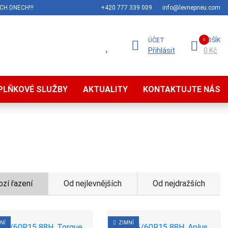
CH DNECH!!!
+420 777 339 009
info@levnepneu.com
ÚČET
KOŠÍK
Přihlásit
0 Kč
PLŇKOVÉ SLUŽBY
AKTUALITY
KONTAKTUJTE NÁS
zí řazení
Od nejlevnějších
Od nejdražších
NÍ
ZIMNÍ