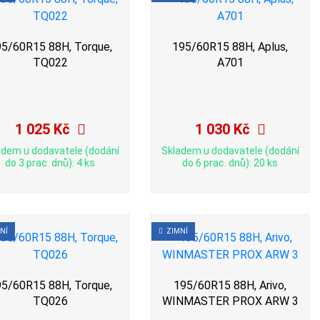
5/60R15 88H, Torque,
195/60R15 88H, Aplus,
TQ022
A701
1 025 Kč
1 030 Kč
adem u dodavatele (dodání
Skladem u dodavatele (dodání
do 3 prac. dnů): 4 ks
do 6 prac. dnů): 20 ks
NÍ
ZIMNÍ
5/60R15 88H, Torque,
195/60R15 88H, Arivo,
TQ026
WINMASTER PROX ARW 3