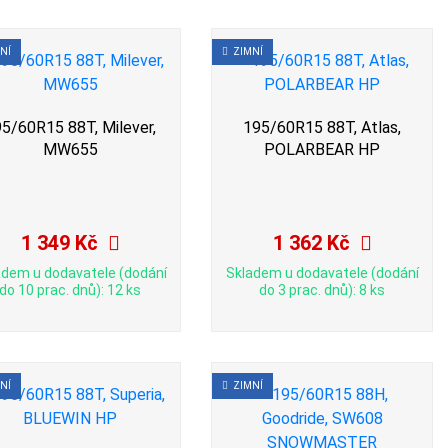
NÍ
ZIMNÍ
5/60R15 88T, Milever,
195/60R15 88T, Atlas,
MW655
POLARBEAR HP
1 349 Kč
1 362 Kč
adem u dodavatele (dodání
Skladem u dodavatele (dodání
do 10 prac. dnů): 12 ks
do 3 prac. dnů): 8 ks
NÍ
ZIMNÍ