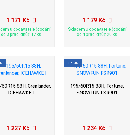
1 171 Kč
1 179 Kč
adem u dodavatele (dodání
Skladem u dodavatele (dodání
do 3 prac. dnů): 17 ks
do 4 prac. dnů): 20 ks
NÍ
ZIMNÍ
/60R15 88H, Grenlander,
195/60R15 88H, Fortune,
ICEHAWKE I
SNOWFUN FSR901
1 227 Kč
1 234 Kč