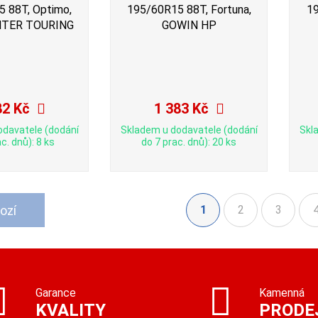
 88T, Optimo,
195/60R15 88T, Fortuna,
19
TER TOURING
GOWIN HP
82 Kč
1 383 Kč
odavatele (dodání
Skladem u dodavatele (dodání
Skl
c. dnů): 8 ks
do 7 prac. dnů): 20 ks
ozí
1
2
3
(aktuální)
Garance
Kamenná
KVALITY
PRODE