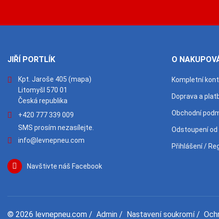
JIŘÍ PORTLÍK
O NAKUPOVÁ
Kpt. Jaroše 405
(mapa)
Kompletní kon
Litomyšl 570 01
Doprava a plat
Česká republika
Obchodní podm
+420 777 339 009
SMS prosím nezasílejte.
Odstoupení od
info@levnepneu.com
Přihlášení / Re
Navštivte náš Facebook
© 2026
levnepneu.com
/
Admin
/
Nastavení soukromí
/
Och