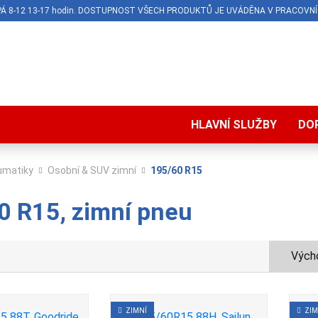
O-PÁ 8-12 13-17 hodin. DOSTUPNOST VŠECH PRODUKTŮ JE UVÁDĚNA V PRACOVNÍ
HLAVNÍ SLUŽBY
DO
umatiky
Osobní & SUV zimní
195/60 R15
0 R15, zimní pneu
Výcho
ZIMNÍ
ZIM