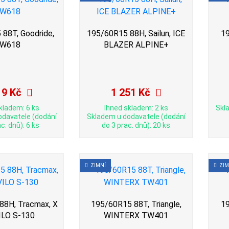
88T, Goodride,
195/60R15 88H, Sailun, ICE
19
W618
BLAZER ALPINE+
19 Kč
1 251 Kč
kladem: 6 ks
Ihned skladem: 2 ks
Skl
odavatele (dodání
Skladem u dodavatele (dodání
c. dnů): 6 ks
do 3 prac. dnů): 20 ks
ZIMNÍ
ZIM
88H, Tracmax, X
195/60R15 88T, Triangle,
19
ILO S-130
WINTERX TW401