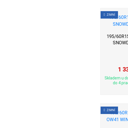
ZIMNÍ
195/60R15 
SNOWD
1 3
Skladem u d
do 4 pra
ZIMNÍ