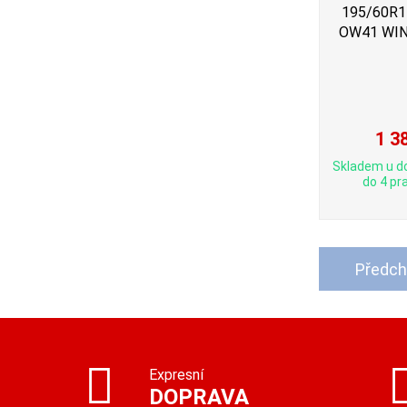
195/60R15
OW41 WIN
1 3
Skladem u d
do 4 pra
Předch
Expresní
DOPRAVA