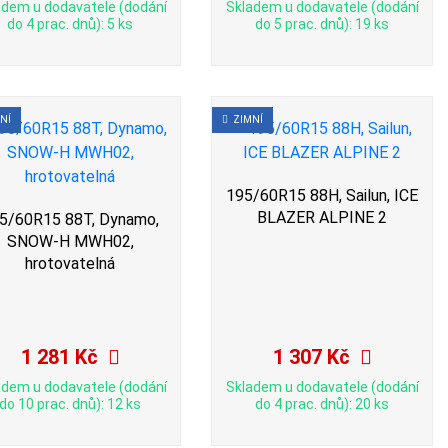
adem u dodavatele (dodání
Skladem u dodavatele (dodání
do 4 prac. dnů): 5 ks
do 5 prac. dnů): 19 ks
NÍ
ZIMNÍ
195/60R15 88H, Sailun, ICE
BLAZER ALPINE 2
5/60R15 88T, Dynamo,
SNOW-H MWH02,
hrotovatelná
1 281 Kč
1 307 Kč
adem u dodavatele (dodání
Skladem u dodavatele (dodání
do 10 prac. dnů): 12 ks
do 4 prac. dnů): 20 ks