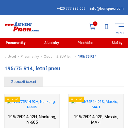
+420 777 339 009
info@levnepneu.com
Pneumatiky
Alu disky
Plecháče
Služby
Úvod
Pneumatiky
Osobní & SUV letní
195/75 R14
195/75 R14, letní pneu
LETNÍ
LETNÍ
195/75R14 92H, Nankang,
195/75R14 92S, Maxxis,
N-605
MA-1