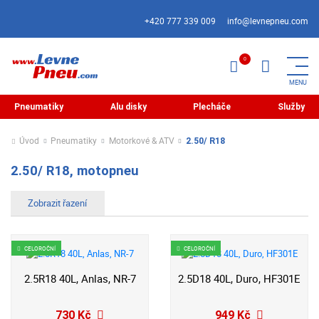
+420 777 339 009
info@levnepneu.com
Pneumatiky
Alu disky
Plecháče
Služby
Úvod
Pneumatiky
Motorkové & ATV
2.50/ R18
2.50/ R18, motopneu
CELOROČNÍ
CELOROČNÍ
2.5R18 40L, Anlas, NR-7
2.5D18 40L, Duro, HF301E
730 Kč
949 Kč