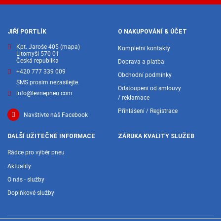
JIŘÍ PORTLÍK
O NAKUPOVÁNÍ & ÚČET
Kpt. Jaroše 405
(mapa)
Kompletní kontakty
Litomyšl 570 01
Česká republika
Doprava a platba
+420 777 339 009
Obchodní podmínky
SMS prosím nezasílejte.
Odstoupení od smlouvy
info@levnepneu.com
/ reklamace
Přihlášení / Registrace
Navštivte náš Facebook
DALŠÍ UŽITEČNÉ INFORMACE
ZÁRUKA KVALITY SLUŽEB
Rádce pro výběr pneu
Aktuality
O nás - služby
Doplňkové služby