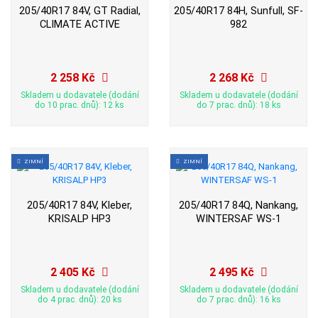
205/40R17 84V, GT Radial,
205/40R17 84H, Sunfull, SF-
CLIMATE ACTIVE
982
2 258 Kč
2 268 Kč
Skladem u dodavatele (dodání
Skladem u dodavatele (dodání
do 10 prac. dnů): 12 ks
do 7 prac. dnů): 18 ks
ZIMNÍ
ZIMNÍ
205/40R17 84V, Kleber,
205/40R17 84Q, Nankang,
KRISALP HP3
WINTERSAF WS-1
2 405 Kč
2 495 Kč
Skladem u dodavatele (dodání
Skladem u dodavatele (dodání
do 4 prac. dnů): 20 ks
do 7 prac. dnů): 16 ks