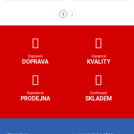
1
2
(aktuální)
Expresní
Garance
DOPRAVA
KVALITY
Kamenná
Sortiment
PRODEJNA
SKLADEM