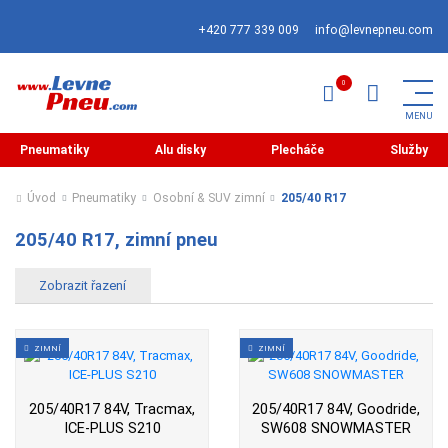
+420 777 339 009
info@levnepneu.com
Pneumatiky
Alu disky
Plecháče
Služby
Úvod
Pneumatiky
Osobní & SUV zimní
205/40 R17
205/40 R17, zimní pneu
ZIMNÍ
ZIMNÍ
205/40R17 84V, Tracmax,
205/40R17 84V, Goodride,
ICE-PLUS S210
SW608 SNOWMASTER