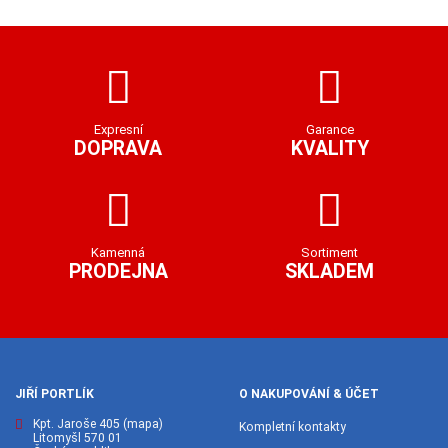
Expresní
Garance
DOPRAVA
KVALITY
Kamenná
Sortiment
PRODEJNA
SKLADEM
JIŘÍ PORTLÍK
O NAKUPOVÁNÍ & ÚČET
Kpt. Jaroše 405
(mapa)
Kompletní kontakty
Litomyšl 570 01