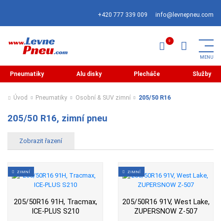
+420 777 339 009
info@levnepneu.com
Pneumatiky
Alu disky
Plecháče
Služby
Úvod
Pneumatiky
Osobní & SUV zimní
205/50 R16
205/50 R16, zimní pneu
ZIMNÍ
ZIMNÍ
205/50R16 91H, Tracmax,
205/50R16 91V, West Lake,
ICE-PLUS S210
ZUPERSNOW Z-507