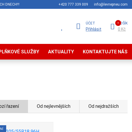
CH DNECH!!!
+420 777 339 009
info@levnepneu.com
ÚČET
KOŠÍK
Přihlásit
0 Kč
PLŇKOVÉ SLUŽBY
AKTUALITY
KONTAKTUJTE NÁS
zí řazení
Od nejlevnějších
Od nejdražších
NÍ