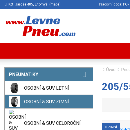
Kpt. Jaroše 405, Litomyšl (
mapa
)
Pracovní doba: P
Úvod
Pne
PNEUMATIKY
205/5
OSOBNÍ & SUV LETNÍ
OSOBNÍ & SUV ZIMNÍ
OSOBNÍ & SUV CELOROČNÍ
ZIMNÍ