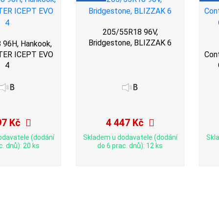
205/55R18 96V,
Bridgestone, BLIZZAK 6
 96H, Hankook,
TER ICEPT EVO
Con
4
97 Kč
4 447 Kč
odavatele (dodání
Skladem u dodavatele (dodání
Skl
c. dnů): 20 ks
do 6 prac. dnů): 12 ks