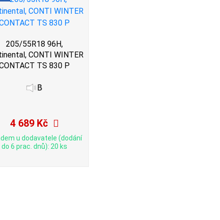
205/55R18 96H,
tinental, CONTI WINTER
CONTACT TS 830 P
4 689 Kč
adem u dodavatele (dodání
do 6 prac. dnů): 20 ks