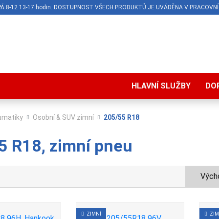
O-PÁ 8-12 13-17 hodin. DOSTUPNOST VŠECH PRODUKTŮ JE UVÁDĚNA V PRACOVNÍ
HLAVNÍ SLUŽBY
DO
umatiky
Osobní & SUV zimní
205/55 R18
5 R18, zimní pneu
Výcho
ZIMNÍ
ZIM