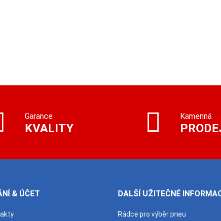
Garance
Kamenná
KVALITY
PRODE
NÍ & ÚČET
DALŠÍ UŽITEČNÉ INFORMA
takty
Rádce pro výběr pneu