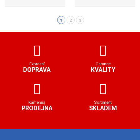
1
2
3
(aktuální)
Expresní
Garance
DOPRAVA
KVALITY
Kamenná
Sortiment
PRODEJNA
SKLADEM