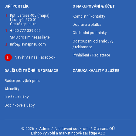
JIŘÍ PORTLÍK
O NAKUPOVÁNÍ & ÚČET
Kpt. Jaroše 405
(mapa)
Kompletní kontakty
Litomyšl 570 01
Česká republika
Doprava a platba
+420 777 339 009
Obchodní podmínky
SMS prosím nezasílejte.
Odstoupení od smlouvy
info@levnepneu.com
/ reklamace
Přihlášení / Registrace
Navštivte náš Facebook
DALŠÍ UŽITEČNÉ INFORMACE
ZÁRUKA KVALITY SLUŽEB
Rádce pro výběr pneu
Aktuality
O nás - služby
Doplňkové služby
Admin
Nastavení soukromí
Ochrana OÚ
© 2026
/
/
/
AZC
Eshop vytvořil a marketingově zajišťuje