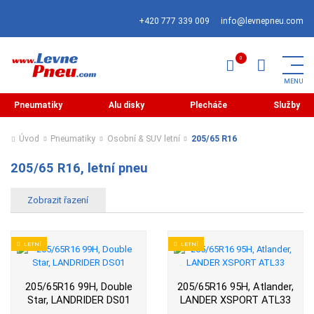
+420 777 339 009
info@levnepneu.com
Pneumatiky
Alu disky
Plecháče
Služby
Úvod
Pneumatiky
Osobní & SUV letní
205/65 R16
205/65 R16, letní pneu
LETNÍ
LETNÍ
205/65R16 99H, Double
205/65R16 95H, Atlander,
Star, LANDRIDER DS01
LANDER XSPORT ATL33