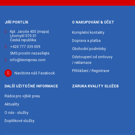
JIŘÍ PORTLÍK
O NAKUPOVÁNÍ & ÚČET
Kpt. Jaroše 405
(mapa)
Kompletní kontakty
Litomyšl 570 01
Česká republika
Doprava a platba
+420 777 339 009
Obchodní podmínky
SMS prosím nezasílejte.
Odstoupení od smlouvy
info@levnepneu.com
/ reklamace
Přihlášení / Registrace
Navštivte náš Facebook
DALŠÍ UŽITEČNÉ INFORMACE
ZÁRUKA KVALITY SLUŽEB
Rádce pro výběr pneu
Aktuality
O nás - služby
Doplňkové služby