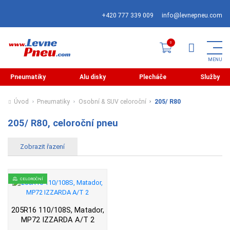
+420 777 339 009
info@levnepneu.com
Pneumatiky
Alu disky
Plecháče
Služby
Úvod
Pneumatiky
Osobní & SUV celoroční
205/ R80
205/ R80, celoroční pneu
CELOROČNÍ
205R16 110/108S, Matador,
MP72 IZZARDA A/T 2