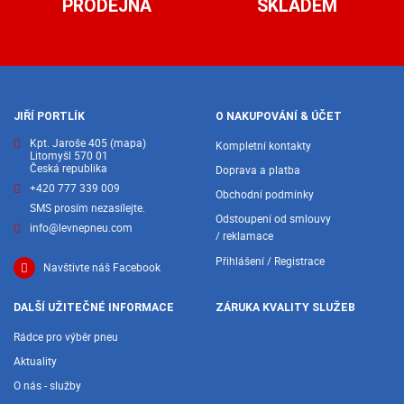
PRODEJNA
SKLADEM
JIŘÍ PORTLÍK
O NAKUPOVÁNÍ & ÚČET
Kpt. Jaroše 405
(mapa)
Kompletní kontakty
Litomyšl 570 01
Česká republika
Doprava a platba
+420 777 339 009
Obchodní podmínky
SMS prosím nezasílejte.
Odstoupení od smlouvy
info@levnepneu.com
/ reklamace
Přihlášení / Registrace
Navštivte náš Facebook
DALŠÍ UŽITEČNÉ INFORMACE
ZÁRUKA KVALITY SLUŽEB
Rádce pro výběr pneu
Aktuality
O nás - služby