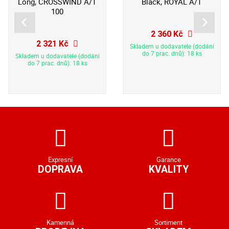
Long, CROSSWIND A/T
Black, ROYAL A/T
100
2 360 Kč
2 321 Kč
Skladem u dodavatele (dodání
do 7 prac. dnů): 18 ks
Skladem u dodavatele (dodání
do 7 prac. dnů): 18 ks
Expresní
Garance
DOPRAVA
KVALITY
Kamenná
Sortiment