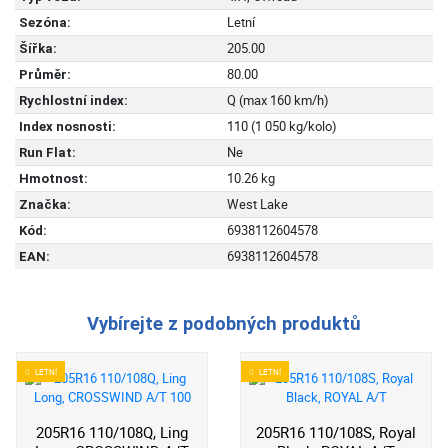
Letní
Sezóna:
205.00
Šířka:
80.00
Průměr:
Q (max 160 km/h)
Rychlostní index:
110 (1 050 kg/kolo)
Index nosnosti:
Ne
Run Flat:
10.26 kg
Hmotnost:
West Lake
Značka:
6938112604578
Kód:
6938112604578
EAN:
Vybírejte z podobných produktů
LETNÍ
LETNÍ
205R16 110/108Q, Ling
205R16 110/108S, Royal