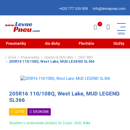
+420 777 339 009
info@levnepneu.com
Pneumatiky
Alu disky
Plecháče
Služby
Úvod
Pneumatiky
Osobní & SUV letní
205/ R80
205R16 110/108Q, West Lake, MUD LEGEND SL366
205R16 110/108Q, West Lake, MUD LEGEND
SL366
LETNÍ
EKONOMI
Skladem u dodavatele (dodání do 3 prac. dnů):
6 ks