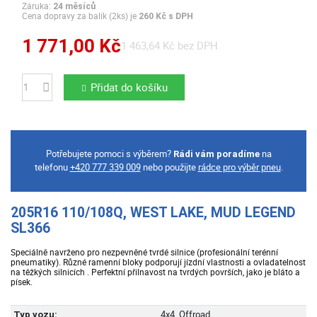
Záruka:
24 měsíců
Cena dopravy za balík (2ks) je
260 Kč s DPH
1 771,00 Kč
1 463,64 Kč bez DPH
Přidat do košíku
Počet
Potřebujete pomoci s výběrem?
na
Rádi vám poradíme
telefonu
+420 777 339 009
nebo použijte
rádce pro výběr pneu
.
205R16 110/108Q, WEST LAKE, MUD LEGEND
SL366
Speciálně navrženo pro nezpevněné tvrdé silnice (profesionální terénní
pneumatiky). Různé ramenní bloky podporují jízdní vlastnosti a ovladatelnost
na těžkých silnicích . Perfektní přilnavost na tvrdých površích, jako je bláto a
písek.
4x4, Offroad
Typ vozu: