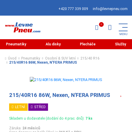
+420 777 339 009
info@levnepneu.com
Pneumatiky
Alu disky
Plecháče
Služby
Úvod
Pneumatiky
Osobní & SUV letní
215/40 R16
215/40R16 86W, Nexen, N'FERA PRIMUS
215/40R16 86W, Nexen, N'FERA PRIMUS
LETNÍ
STŘED
Skladem u dodavatele (dodání do 4 prac. dnů):
7 ks
Záruka:
24 měsíců