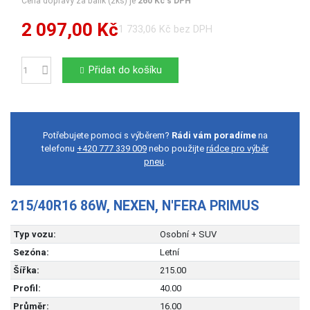
Cena dopravy za balík (2ks) je
260 Kč s DPH
2 097,00 Kč
1 733,06 Kč bez DPH
Přidat do košíku
Počet
Potřebujete pomoci s výběrem?
Rádi vám poradíme
na
telefonu
+420 777 339 009
nebo použijte
rádce pro výběr
pneu
.
215/40R16 86W, NEXEN, N'FERA PRIMUS
Typ vozu:
Osobní + SUV
Sezóna:
Letní
Šířka:
215.00
Profil:
40.00
Průměr:
16.00