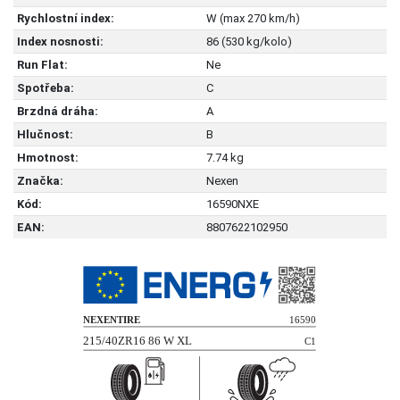
Rychlostní index:
W (max 270 km/h)
Index nosnosti:
86 (530 kg/kolo)
Run Flat:
Ne
Spotřeba:
C
Brzdná dráha:
A
Hlučnost:
B
Hmotnost:
7.74 kg
Značka:
Nexen
Kód:
16590NXE
EAN:
8807622102950