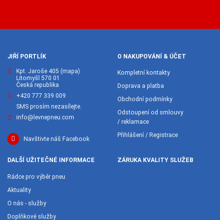
JIŘÍ PORTLÍK
O NAKUPOVÁNÍ & ÚČET
Kpt. Jaroše 405
(mapa)
Kompletní kontakty
Litomyšl 570 01
Česká republika
Doprava a platba
+420 777 339 009
Obchodní podmínky
SMS prosím nezasílejte.
Odstoupení od smlouvy
info@levnepneu.com
/ reklamace
Přihlášení / Registrace
Navštivte náš Facebook
DALŠÍ UŽITEČNÉ INFORMACE
ZÁRUKA KVALITY SLUŽEB
Rádce pro výběr pneu
Aktuality
O nás - služby
Doplňkové služby