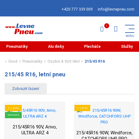
+420 777 339 009
info@levnepneu.com
Pneumatiky
Alu disky
Plecháče
Služby
Úvod
Pneumatiky
Osobní & SUV letní
215/45 R16
215/45 R16, letní pneu
LETNÍ
LETNÍ
NOVINKA
215/45R16 90V, Arivo,
ULTRA ARZ 4
215/45R16 90W, Windforce,
CATCHFORS UHP PRO