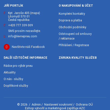
JIŘÍ PORTLÍK
O NAKUPOVÁNÍ & ÚČET
Kpt. Jaroše 405
(mapa)
Kompletní kontakty
Litomyšl 570 01
Česká republika
Doprava a platba
+420 777 339 009
Obchodní podmínky
SMS prosím nezasílejte.
Odstoupení od smlouvy
info@levnepneu.com
/ reklamace
Přihlášení / Registrace
Navštivte náš Facebook
DALŠÍ UŽITEČNÉ INFORMACE
ZÁRUKA KVALITY SLUŽEB
Rádce pro výběr pneu
Aktuality
O nás - služby
Doplňkové služby
Admin
Nastavení soukromí
Ochrana OÚ
© 2026
/
/
/
AZC
Eshop vytvořil a marketingově zajišťuje