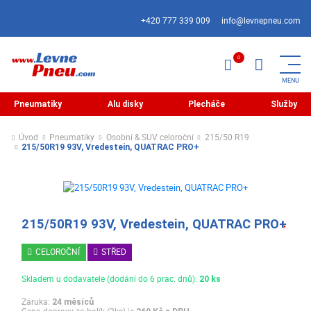
+420 777 339 009
info@levnepneu.com
Pneumatiky
Alu disky
Plecháče
Služby
Úvod
Pneumatiky
Osobní & SUV celoroční
215/50 R19
215/50R19 93V, Vredestein, QUATRAC PRO+
215/50R19 93V, Vredestein, QUATRAC PRO+
CELOROČNÍ
STŘED
Skladem u dodavatele (dodání do 6 prac. dnů):
20 ks
Záruka:
24 měsíců