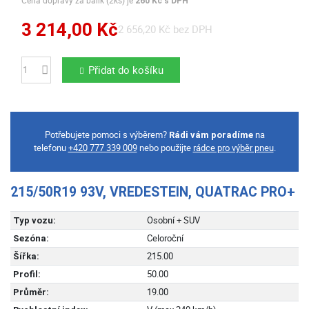
Cena dopravy za balík (2ks) je
260 Kč s DPH
3 214,00 Kč
2 656,20 Kč bez DPH
Přidat do košíku
Počet
Potřebujete pomoci s výběrem?
na
Rádi vám poradíme
telefonu
+420 777 339 009
nebo použijte
rádce pro výběr pneu
.
215/50R19 93V, VREDESTEIN, QUATRAC PRO+
Osobní + SUV
Typ vozu:
Celoroční
Sezóna:
215.00
Šířka:
50.00
Profil:
19.00
Průměr: