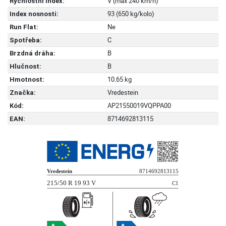
V (max 240 km/h)
Rychlostní index:
93 (650 kg/kolo)
Index nosnosti:
Ne
Run Flat:
C
Spotřeba:
B
Brzdná dráha:
B
Hlučnost:
10.65 kg
Hmotnost:
Vredestein
Značka:
AP21550019VQPPA00
Kód:
8714692813115
EAN: