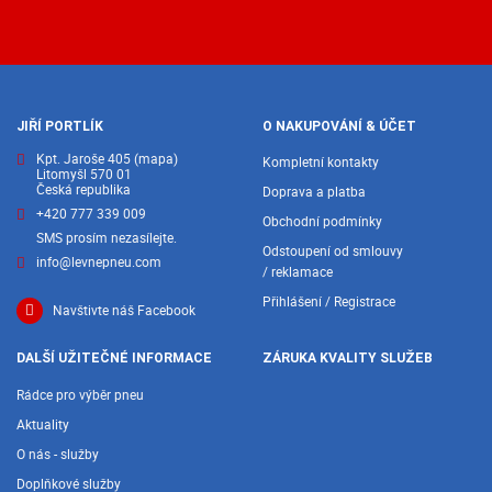
JIŘÍ PORTLÍK
O NAKUPOVÁNÍ & ÚČET
Kpt. Jaroše 405
(mapa)
Kompletní kontakty
Litomyšl 570 01
Česká republika
Doprava a platba
+420 777 339 009
Obchodní podmínky
SMS prosím nezasílejte.
Odstoupení od smlouvy
info@levnepneu.com
/ reklamace
Přihlášení / Registrace
Navštivte náš Facebook
DALŠÍ UŽITEČNÉ INFORMACE
ZÁRUKA KVALITY SLUŽEB
Rádce pro výběr pneu
Aktuality
O nás - služby
Doplňkové služby