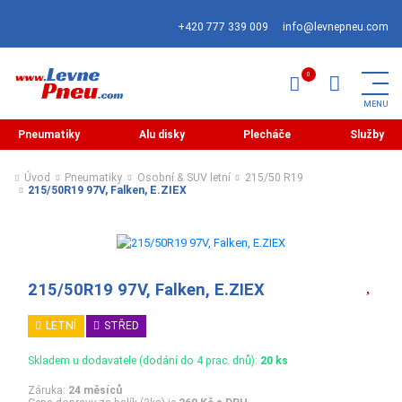
+420 777 339 009
info@levnepneu.com
Pneumatiky
Alu disky
Plecháče
Služby
Úvod
Pneumatiky
Osobní & SUV letní
215/50 R19
215/50R19 97V, Falken, E.ZIEX
215/50R19 97V, Falken, E.ZIEX
LETNÍ
STŘED
Skladem u dodavatele (dodání do 4 prac. dnů):
20 ks
Záruka:
24 měsíců