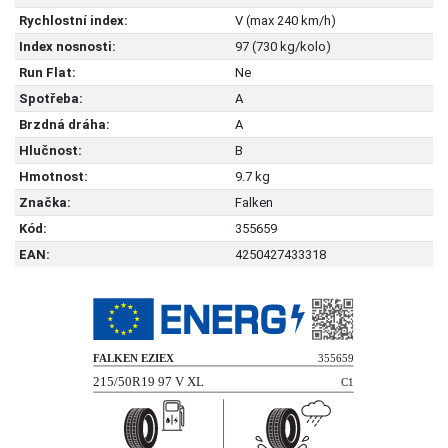
Rychlostní index:
V (max 240 km/h)
Index nosnosti:
97 (730 kg/kolo)
Run Flat:
Ne
Spotřeba:
A
Brzdná dráha:
A
Hlučnost:
B
Hmotnost:
9.7 kg
Značka:
Falken
Kód:
355659
EAN:
4250427433318