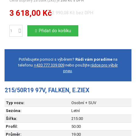
Cena dopravy za balík (2ks) je
260 Kč s DPH
3 618,00 Kč
2 990,08 Kč bez DPH
Přidat do košíku
Počet
Potřebujete pomoci s výběrem?
Rádi vám poradíme
na
telefonu
+420 777 339 009
nebo použijte
rádce pro výběr
pneu
.
215/50R19 97V, FALKEN, E.ZIEX
Typ vozu:
Osobní + SUV
Sezóna:
Letní
Šířka:
215.00
Profil:
50.00
Průměr:
19.00