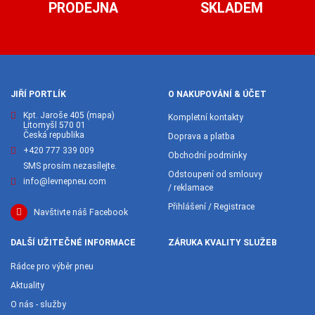
PRODEJNA
SKLADEM
JIŘÍ PORTLÍK
O NAKUPOVÁNÍ & ÚČET
Kpt. Jaroše 405
(mapa)
Kompletní kontakty
Litomyšl 570 01
Česká republika
Doprava a platba
+420 777 339 009
Obchodní podmínky
SMS prosím nezasílejte.
Odstoupení od smlouvy
info@levnepneu.com
/ reklamace
Přihlášení / Registrace
Navštivte náš Facebook
DALŠÍ UŽITEČNÉ INFORMACE
ZÁRUKA KVALITY SLUŽEB
Rádce pro výběr pneu
Aktuality
O nás - služby