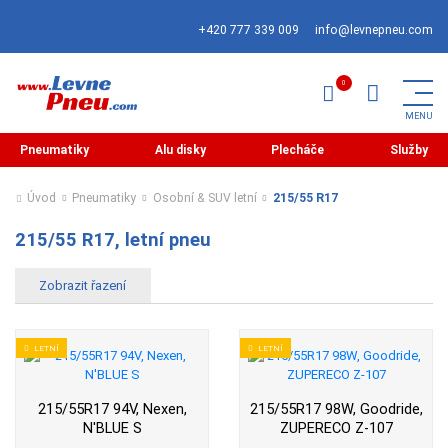
+420 777 339 009
info@levnepneu.com
Pneumatiky
Alu disky
Plecháče
Služby
Úvod
Pneumatiky
Osobní & SUV letní
215/55 R17
215/55 R17, letní pneu
LETNÍ
LETNÍ
215/55R17 94V, Nexen,
215/55R17 98W, Goodride,
N'BLUE S
ZUPERECO Z-107