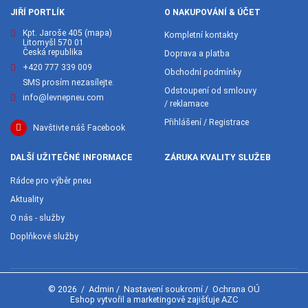
JIŘÍ PORTLÍK
O NAKUPOVÁNÍ & ÚČET
Kpt. Jaroše 405
(mapa)
Kompletní kontakty
Litomyšl 570 01
Česká republika
Doprava a platba
+420 777 339 009
Obchodní podmínky
SMS prosím nezasílejte.
Odstoupení od smlouvy
info@levnepneu.com
/ reklamace
Přihlášení / Registrace
Navštivte náš Facebook
DALŠÍ UŽITEČNÉ INFORMACE
ZÁRUKA KVALITY SLUŽEB
Rádce pro výběr pneu
Aktuality
O nás - služby
Doplňkové služby
Admin
Nastavení soukromí
Ochrana OÚ
© 2026
/
/
/
AZC
Eshop vytvořil a marketingově zajišťuje