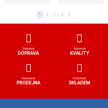
1
2
3
4
5
(aktuální)
Expresní
Garance
DOPRAVA
KVALITY
Kamenná
Sortiment
PRODEJNA
SKLADEM