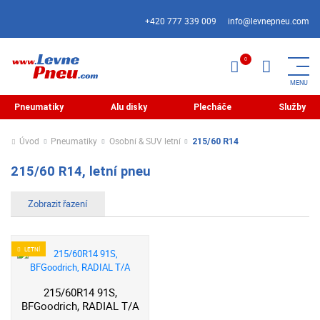
+420 777 339 009
info@levnepneu.com
Pneumatiky
Alu disky
Plecháče
Služby
Úvod
Pneumatiky
Osobní & SUV letní
215/60 R14
215/60 R14, letní pneu
LETNÍ
215/60R14 91S,
BFGoodrich, RADIAL T/A