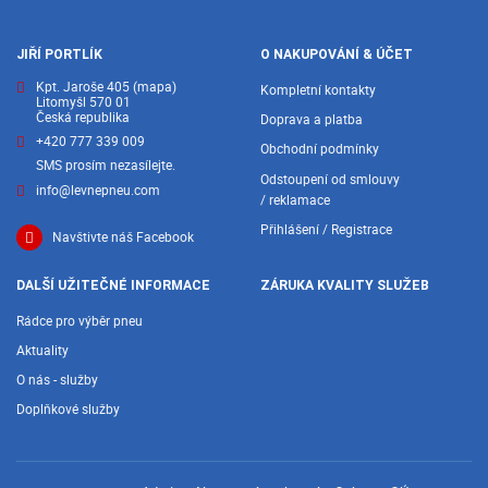
JIŘÍ PORTLÍK
O NAKUPOVÁNÍ & ÚČET
Kpt. Jaroše 405
(mapa)
Kompletní kontakty
Litomyšl 570 01
Česká republika
Doprava a platba
+420 777 339 009
Obchodní podmínky
SMS prosím nezasílejte.
Odstoupení od smlouvy
info@levnepneu.com
/ reklamace
Přihlášení / Registrace
Navštivte náš Facebook
DALŠÍ UŽITEČNÉ INFORMACE
ZÁRUKA KVALITY SLUŽEB
Rádce pro výběr pneu
Aktuality
O nás - služby
Doplňkové služby