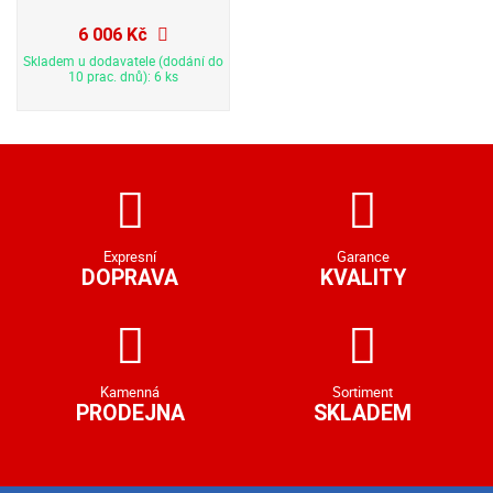
6 006 Kč
Skladem u dodavatele (dodání do
10 prac. dnů): 6 ks
Expresní
Garance
DOPRAVA
KVALITY
Kamenná
Sortiment
PRODEJNA
SKLADEM