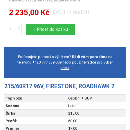
Cena dopravy za balík (2ks) je
260 Kč s DPH
2 235,00 Kč
1 847,11 Kč bez DPH
Přidat do košíku
Počet
Potřebujete pomoci s výběrem?
Rádi vám poradíme
na
telefonu
+420 777 339 009
nebo použijte
rádce pro výběr
pneu
.
215/60R17 96V, FIRESTONE, ROADHAWK 2
Typ vozu:
Osobní + SUV
Sezóna:
Letní
Šířka:
215.00
Profil:
60.00
Průměr:
17.00