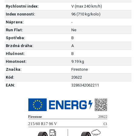
Rychlostní index:
V (max 240 km/h)
Index nosnosti:
96 (710 kg/kolo)
Náprava:
-
Run Flat:
Ne
Spotřeba:
B
Brzdná dráha:
A
Hlučnost:
B
Hmotnost:
9.19 kg
Značka:
Firestone
Kód:
20622
EAN:
3286342062211