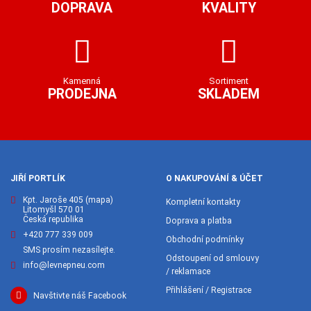
DOPRAVA
KVALITY
Kamenná
Sortiment
PRODEJNA
SKLADEM
JIŘÍ PORTLÍK
O NAKUPOVÁNÍ & ÚČET
Kpt. Jaroše 405
(mapa)
Kompletní kontakty
Litomyšl 570 01
Česká republika
Doprava a platba
+420 777 339 009
Obchodní podmínky
SMS prosím nezasílejte.
Odstoupení od smlouvy
info@levnepneu.com
/ reklamace
Přihlášení / Registrace
Navštivte náš Facebook