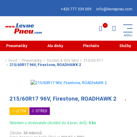
+420 777 339 009
info@levnepneu.com
Pneumatiky
Alu disky
Plecháče
Služby
Úvod
Pneumatiky
Osobní & SUV letní
215/60 R17
215/60R17 96V, Firestone, ROADHAWK 2
215/60R17 96V, Firestone, ROADHAWK 2
LETNÍ
STŘED
Skladem u dodavatele (dodání do 4 prac. dnů):
5 ks
Záruka:
24 měsíců