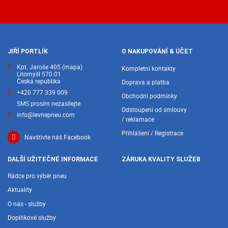
JIŘÍ PORTLÍK
O NAKUPOVÁNÍ & ÚČET
Kpt. Jaroše 405
(mapa)
Kompletní kontakty
Litomyšl 570 01
Česká republika
Doprava a platba
+420 777 339 009
Obchodní podmínky
SMS prosím nezasílejte.
Odstoupení od smlouvy
info@levnepneu.com
/ reklamace
Přihlášení / Registrace
Navštivte náš Facebook
DALŠÍ UŽITEČNÉ INFORMACE
ZÁRUKA KVALITY SLUŽEB
Rádce pro výběr pneu
Aktuality
O nás - služby
Doplňkové služby