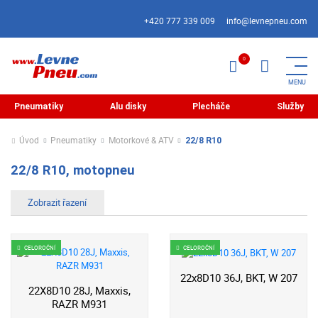
+420 777 339 009
info@levnepneu.com
Pneumatiky
Alu disky
Plecháče
Služby
Úvod
Pneumatiky
Motorkové & ATV
22/8 R10
22/8 R10, motopneu
CELOROČNÍ
CELOROČNÍ
22x8D10 36J, BKT, W 207
22X8D10 28J, Maxxis,
RAZR M931