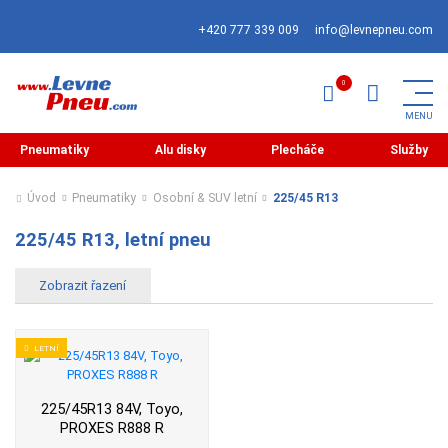
+420 777 339 009
info@levnepneu.com
Pneumatiky
Alu disky
Plecháče
Služby
Úvod
Pneumatiky
Osobní & SUV letní
225/45 R13
225/45 R13, letní pneu
LETNÍ
225/45R13 84V, Toyo,
PROXES R888 R