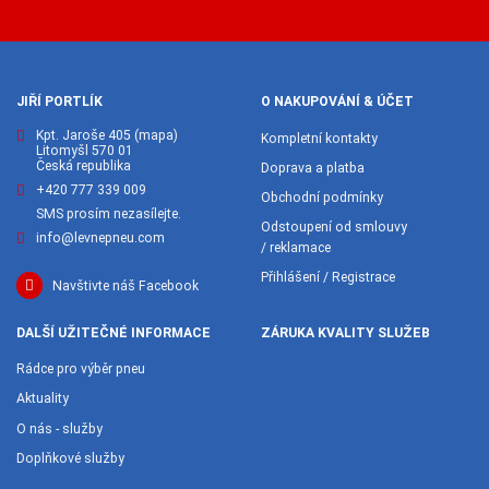
JIŘÍ PORTLÍK
O NAKUPOVÁNÍ & ÚČET
Kpt. Jaroše 405
(mapa)
Kompletní kontakty
Litomyšl 570 01
Česká republika
Doprava a platba
+420 777 339 009
Obchodní podmínky
SMS prosím nezasílejte.
Odstoupení od smlouvy
info@levnepneu.com
/ reklamace
Přihlášení / Registrace
Navštivte náš Facebook
DALŠÍ UŽITEČNÉ INFORMACE
ZÁRUKA KVALITY SLUŽEB
Rádce pro výběr pneu
Aktuality
O nás - služby
Doplňkové služby