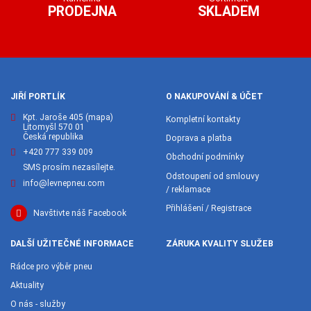
PRODEJNA
SKLADEM
JIŘÍ PORTLÍK
O NAKUPOVÁNÍ & ÚČET
Kpt. Jaroše 405
(mapa)
Kompletní kontakty
Litomyšl 570 01
Česká republika
Doprava a platba
+420 777 339 009
Obchodní podmínky
SMS prosím nezasílejte.
Odstoupení od smlouvy
info@levnepneu.com
/ reklamace
Přihlášení / Registrace
Navštivte náš Facebook
DALŠÍ UŽITEČNÉ INFORMACE
ZÁRUKA KVALITY SLUŽEB
Rádce pro výběr pneu
Aktuality
O nás - služby