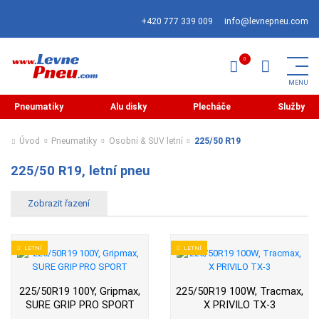
+420 777 339 009
info@levnepneu.com
Pneumatiky
Alu disky
Plecháče
Služby
Úvod
Pneumatiky
Osobní & SUV letní
225/50 R19
225/50 R19, letní pneu
LETNÍ
LETNÍ
225/50R19 100Y, Gripmax,
225/50R19 100W, Tracmax,
SURE GRIP PRO SPORT
X PRIVILO TX-3